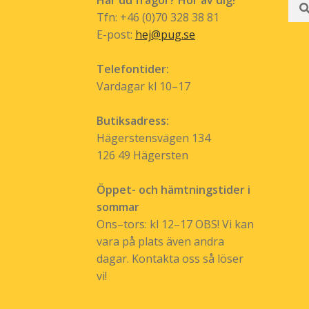
efte
Tfn: +46 (0)70 328 38 81
E-post:
hej@pug.se
Telefontider:
Vardagar kl 10–17
Butiksadress:
Hägerstensvägen 134
126 49 Hägersten
Öppet- och hämtningstider i
sommar
Ons–tors: kl 12–17 OBS! Vi kan
vara på plats även andra
dagar. Kontakta oss så löser
vi!