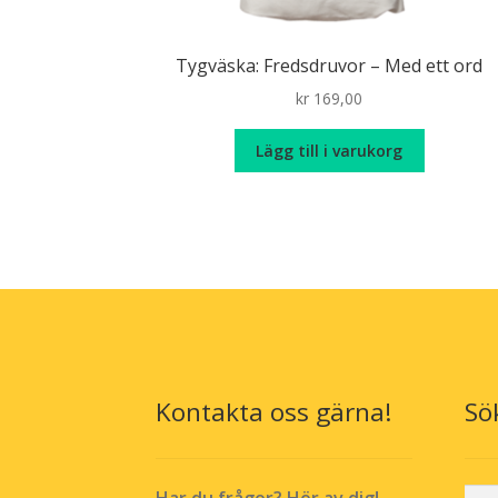
Tygväska: Fredsdruvor – Med ett ord
kr
169,00
Lägg till i varukorg
Kontakta oss gärna!
Sö
Sök
Har du frågor? Hör av dig!