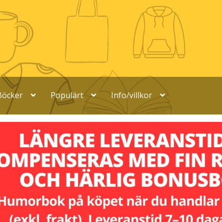
Böcker
Populärt
Info/villkor