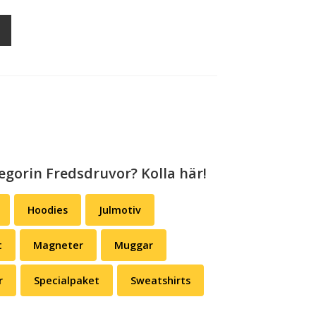
egorin Fredsdruvor? Kolla här!
Hoodies
Julmotiv
t
Magneter
Muggar
r
Specialpaket
Sweatshirts