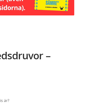
edsdruvor –
is är?