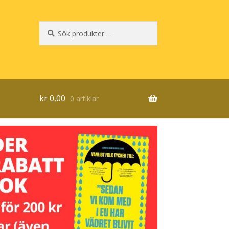
Sök
Sök
efter:
kr
0,00
0 artiklar