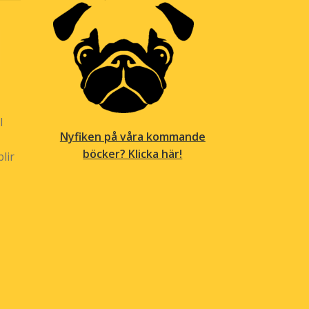
l
Nyfiken på våra kommande
böcker? Klicka här!
lir