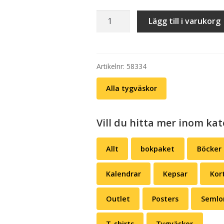
Tygväska:
Lägg till i varukorg
Fredsdruvor
–
Snippa
mängd
Artikelnr:
58334
Alla tygväskor
Vill du hitta mer inom kat
Allt
bokpaket
Böcker
Kalendrar
Kepsar
Kor
Outlet
Posters
Semlo
T-shirts
Tygväskor