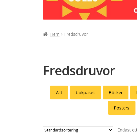
Hem
Fredsdruvor
Fredsdruvor
Allt
bokpaket
Böcker
Posters
Endast et