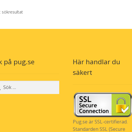
t sökresultat
k på pug.se
Här handlar du
säkert
r:
Pug.se är SSL-certifierad.
Standarden SSL (Secure