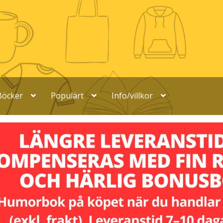
Böcker
Populärt
Info/villkor