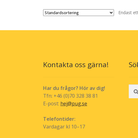
flera
Endast et
varianter.
De
olika
alternativen
kan
väljas
på
produktsidan
Kontakta oss gärna!
Sö
Sök
Har du frågor? Hör av dig!
efte
Tfn: +46 (0)70 328 38 81
E-post:
hej@pug.se
Telefontider:
Vardagar kl 10–17