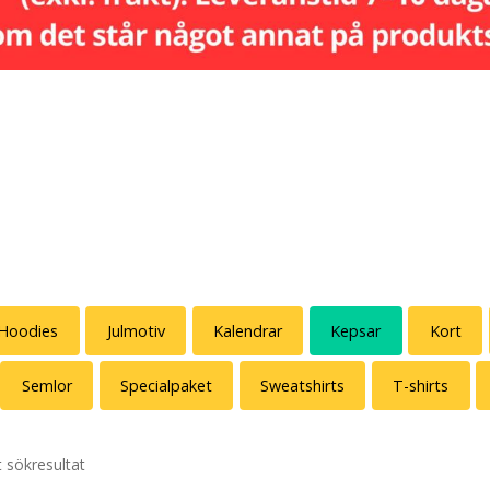
Hoodies
Julmotiv
Kalendrar
Kepsar
Kort
Semlor
Specialpaket
Sweatshirts
T-shirts
t sökresultat