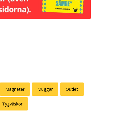
Magneter
Muggar
Outlet
Tygväskor