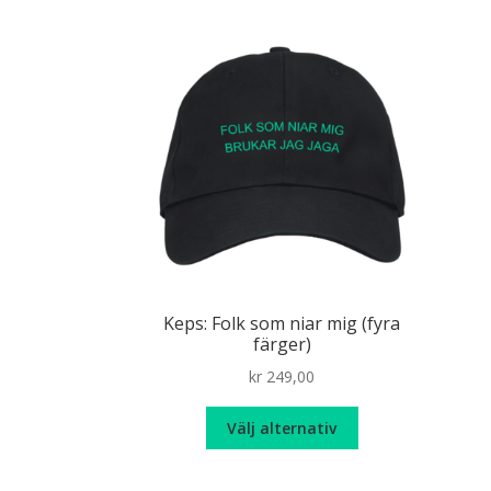
Keps: Folk som niar mig (fyra
färger)
kr
249,00
Den
Välj alternativ
här
produkten
har