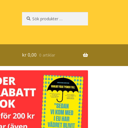
Sök
Sök
efter:
kr
0,00
0 artiklar