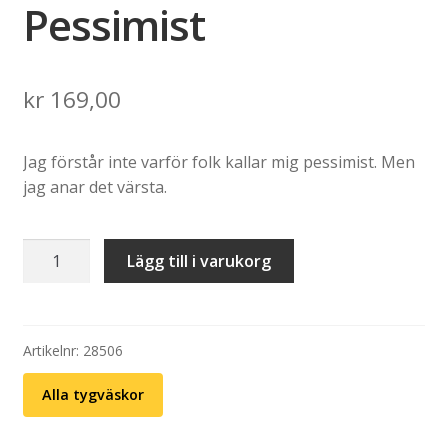
Pessimist
kr
169,00
Jag förstår inte varför folk kallar mig pessimist. Men
jag anar det värsta.
Tygväska:
Lägg till i varukorg
Fredsdruvor
-
Pessimist
mängd
Artikelnr:
28506
Alla tygväskor