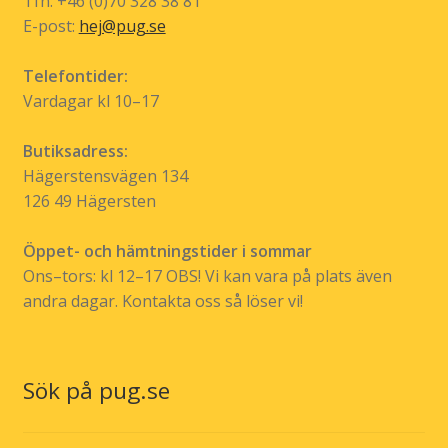
Tfn: +46 (0)70 328 38 81
E-post:
hej@pug.se
Telefontider:
Vardagar kl 10–17
Butiksadress:
Hägerstensvägen 134
126 49 Hägersten
Öppet- och hämtningstider i sommar
Ons–tors: kl 12–17 OBS! Vi kan vara på plats även
andra dagar. Kontakta oss så löser vi!
Sök på pug.se