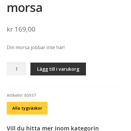
morsa
kr
169,00
Din morsa jobbar inte här!
Tygväska:
Lägg till i varukorg
Fredsdruvor
–
Din
morsa
Artikelnr:
60937
mängd
Alla tygväskor
Vill du hitta mer inom kategorin