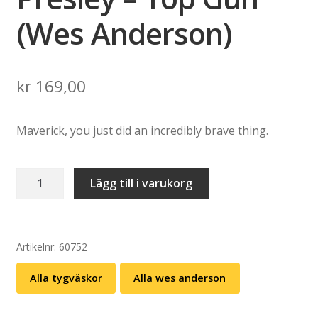
(Wes Anderson)
kr
169,00
Maverick, you just did an incredibly brave thing.
Tygväska:
Lägg till i varukorg
Delvis
Presley
–
Top
Artikelnr:
60752
Gun
Alla tygväskor
Alla wes anderson
(Wes
Anderson)
mängd