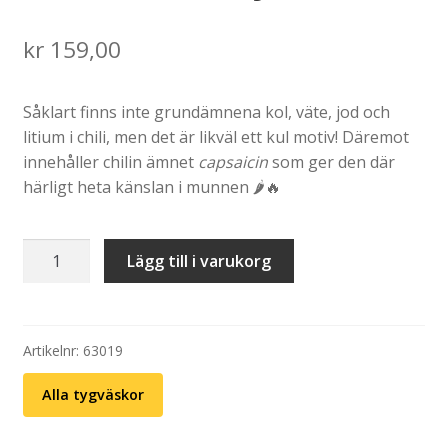
kr
159,00
Såklart finns inte grundämnena kol, väte, jod och
litium i chili, men det är likväl ett kul motiv! Däremot
innehåller chilin ämnet
capsaicin
som ger den där
härligt heta känslan i munnen 🌶🔥
Tygväska:
Lägg till i varukorg
Chili
–
Periodiska
systemet
Artikelnr:
63019
mängd
Alla tygväskor