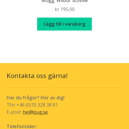
Mugg: Wilbur Scoville
olika
kr
195,00
alternativen
kan
Lägg till i varukorg
väljas
på
produktsidan
Kontakta oss gärna!
Har du frågor? Hör av dig!
Tfn: +46 (0)70 328 38 81
E-post:
hej@pug.se
Telefontider: