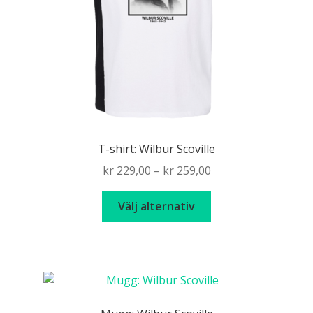
på
produktsidan
T-shirt: Wilbur Scoville
Price
kr
229,00
–
kr
259,00
range:
Den
kr 229,00
Välj alternativ
här
through
produkten
kr 259,00
har
flera
varianter.
De