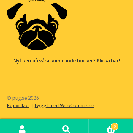
Nyfiken på våra kommande böcker? Klicka här!
© pug.se 2026
Köpvillkor
Byggt med WooCommerce
.
0
Sök
Sök