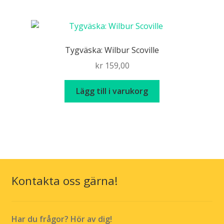
har
flera
varianter.
De
Tygväska: Wilbur Scoville
olika
kr
159,00
alternativen
kan
Lägg till i varukorg
väljas
på
produktsidan
Kontakta oss gärna!
Har du frågor? Hör av dig!