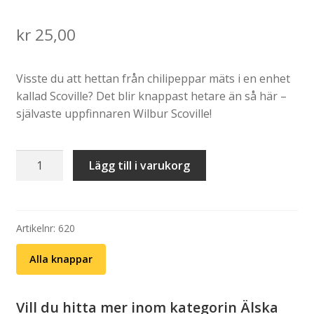
kr
25,00
Visste du att hettan från chilipeppar mäts i en enhet
kallad Scoville? Det blir knappast hetare än så här –
självaste uppfinnaren Wilbur Scoville!
Knapp:
Lägg till i varukorg
Wilbur
Scoville
mängd
Artikelnr:
620
Alla knappar
Vill du hitta mer inom kategorin Älska