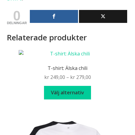
0
DELNINGAR
Relaterade produkter
T-shirt: Älska chili
Price
kr
249,00
–
kr
279,00
range:
Den
kr 249,00
Välj alternativ
här
through
produkten
kr 279,00
har
flera
varianter.
De