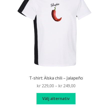
olika
alternativen
kan
väljas
på
produktsidan
T-shirt: Älska chili – Jalapeño
Price
kr
229,00
–
kr
249,00
range:
Den
kr 229,00
Välj alternativ
här
through
produkten
kr 249,00