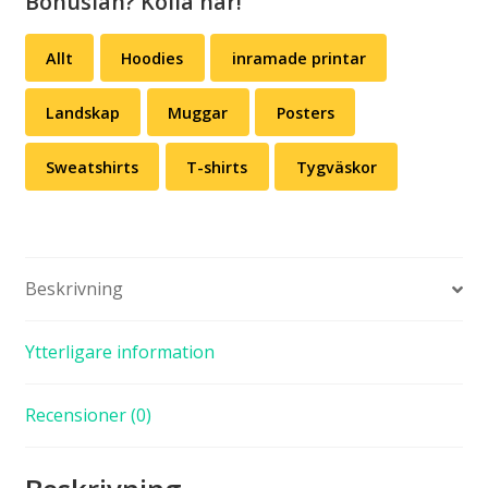
Bohuslän? Kolla här!
Allt
Hoodies
inramade printar
Landskap
Muggar
Posters
Sweatshirts
T-shirts
Tygväskor
Beskrivning
Ytterligare information
Recensioner (0)