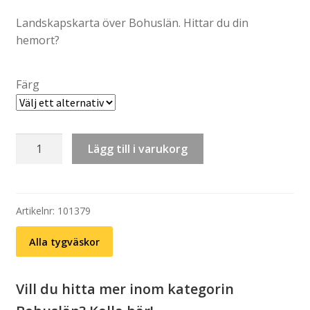
Landskapskarta över Bohuslän. Hittar du din
hemort?
Färg
Tygväska:
Lägg till i varukorg
Bohuslän
–
Karta
(välj
Artikelnr:
101379
färg)
Alla tygväskor
mängd
Vill du hitta mer inom kategorin