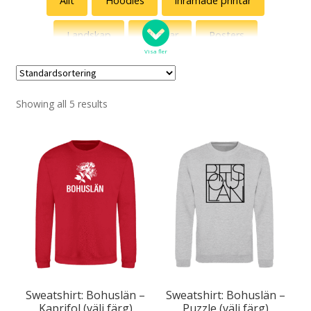
Allt
Hoodies
inramade printar
Landskap
Muggar
Posters
Visa fler
Sweatshirts
T-shirts
Tygväskor
Showing all 5 results
Sweatshirt: Bohuslän –
Sweatshirt: Bohuslän –
Kaprifol (välj färg)
Puzzle (välj färg)