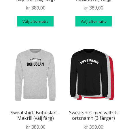
kr
389,00
kr
389,00
Den
Den
Välj alternativ
Välj alternativ
här
här
produkten
produk
har
har
flera
flera
varianter.
variante
De
De
olika
olika
alternativen
alternat
kan
kan
väljas
väljas
på
på
produktsidan
produkt
Sweatshirt: Bohuslän –
Sweatshirt med valfritt
Makrill (välj färg)
ortsnamn (3 färger)
kr
389,00
kr
399,00