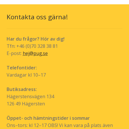
alternativen
kan
Kontakta oss gärna!
väljas
på
produktsidan
Har du frågor? Hör av dig!
Tfn: +46 (0)70 328 38 81
E-post:
hej@pug.se
Telefontider:
Vardagar kl 10–17
Butiksadress:
Hägerstensvägen 134
126 49 Hägersten
Öppet- och hämtningstider i sommar
Ons–tors: kl 12–17 OBS! Vi kan vara på plats även