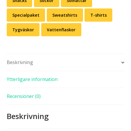
Snacks
Sockor
Solhattar
Specialpaket
Sweatshirts
T-shirts
Tygväskor
Vattenflaskor
Beskrivning
Ytterligare information
Recensioner (0)
Beskrivning