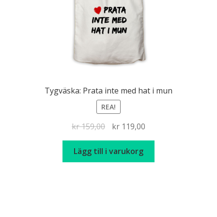
Tygväska: Prata inte med hat i mun
REA!
Det
Det
kr
159,00
kr
119,00
ursprungliga
nuvarande
priset
priset
Lägg till i varukorg
var:
är:
kr 159,00.
kr 119,00.