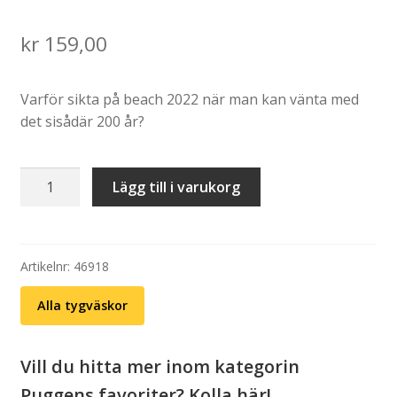
kr
159,00
Varför sikta på beach 2022 när man kan vänta med
det sisådär 200 år?
Tygväska:
Lägg till i varukorg
Beach
2202
mängd
Artikelnr:
46918
Alla tygväskor
Vill du hitta mer inom kategorin
Puggens favoriter? Kolla här!