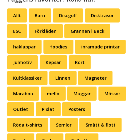
Allt
Barn
Discgolf
Disktrasor
ESC
Förkläden
Grannen i Beck
haklappar
Hoodies
inramade printar
Julmotiv
Kepsar
Kort
Kultklassiker
Linnen
Magneter
Marabou
mello
Muggar
Mössor
Outlet
Pixlat
Posters
Röda t-shirts
Semlor
Smått & flott