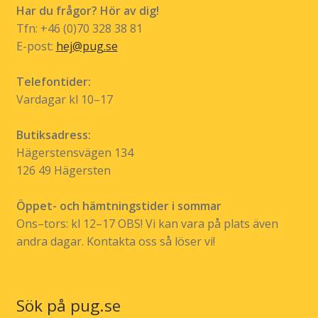
Har du frågor? Hör av dig!
på
Tfn: +46 (0)70 328 38 81
produktsidan
E-post:
hej@pug.se
Telefontider:
Vardagar kl 10–17
Butiksadress:
Hägerstensvägen 134
126 49 Hägersten
Öppet- och hämtningstider i sommar
Ons–tors: kl 12–17 OBS! Vi kan vara på plats även
andra dagar. Kontakta oss så löser vi!
Sök på pug.se