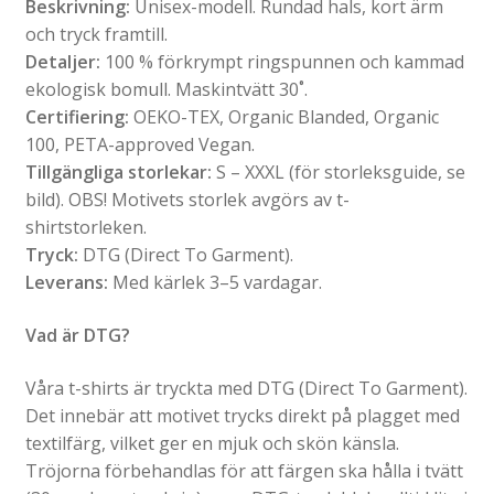
Beskrivning:
Unisex-modell. Rundad hals, kort ärm
och tryck framtill.
Detaljer:
100 % förkrympt ringspunnen och kammad
ekologisk bomull. Maskintvätt 30˚.
Certifiering:
OEKO-TEX, Organic Blanded, Organic
100, PETA-approved Vegan.
Tillgängliga storlekar:
S – XXXL (för storleksguide, se
bild). OBS! Motivets storlek avgörs av t-
shirtstorleken.
Tryck:
DTG (Direct To Garment).
Leverans:
Med kärlek 3–5 vardagar.
Vad är DTG?
Våra t-shirts är tryckta med DTG (Direct To Garment).
Det innebär att motivet trycks direkt på plagget med
textilfärg, vilket ger en mjuk och skön känsla.
Tröjorna förbehandlas för att färgen ska hålla i tvätt