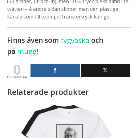
(30 grader, ut-och-in), men DTG-tryck bleks alltid lite i
tvätten – å andra sidan slipper man den plastiga
känsla som till exempel transfertryck kan ge.
Finns även som
tygväska
och
på
mugg
!
0
DELNINGAR
Relaterade produkter