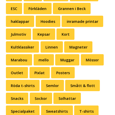
ESC
Förkläden
Grannen i Beck
haklappar
Hoodies
inramade printar
Julmotiv
Kepsar
Kort
Kultklassiker
Linnen
Magneter
Marabou
mello
Muggar
Mössor
Outlet
Pixlat
Posters
Röda t-shirts
Semlor
Smått & flott
Snacks
Sockor
Solhattar
Specialpaket
Sweatshirts
T-shirts