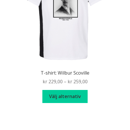
T-shirt: Wilbur Scoville
Price
kr
229,00
–
kr
259,00
range:
Den
kr 229,00
Välj alternativ
här
through
produkten
kr 259,00
har
flera
varianter.