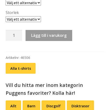
Storlek
T-
Lägg till i varukorg
shirt:
Retrogodispåse
(unisex)
mängd
Artikelnr:
46506
Alla t-shirts
Vill du hitta mer inom kategorin
Puggens favoriter? Kolla här!
Allt
Barn
Discgolf
Disktrasor