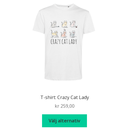
De
olika
alternativen
kan
väljas
på
produktsidan
T-shirt: Crazy Cat Lady
kr
259,00
Den
Välj alternativ
här