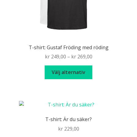
T-shirt: Gustaf Fröding med röding
Price
kr
249,00
–
kr
269,00
range:
Den
kr 249,00
Välj alternativ
här
through
produkten
kr 269,00
har
flera
varianter.
De
T-shirt: Är du säker?
olika
kr
229,00
alternativen