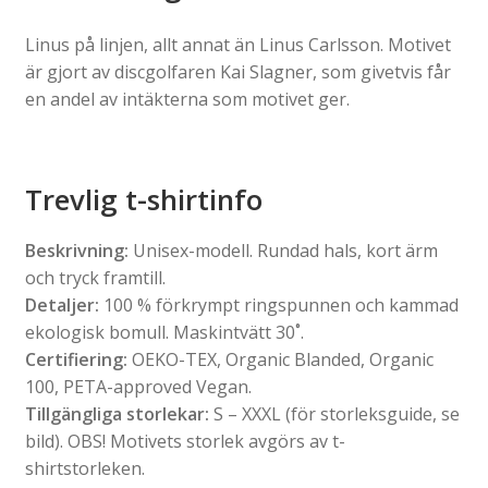
Linus på linjen, allt annat än Linus Carlsson. Motivet
är gjort av discgolfaren Kai Slagner, som givetvis får
en andel av intäkterna som motivet ger.
Trevlig t-shirtinfo
Beskrivning:
Unisex-modell. Rundad hals, kort ärm
och tryck framtill.
Detaljer:
100 % förkrympt ringspunnen och kammad
ekologisk bomull. Maskintvätt 30˚.
Certifiering:
OEKO-TEX, Organic Blanded, Organic
100, PETA-approved Vegan.
Tillgängliga storlekar:
S – XXXL (för storleksguide, se
bild). OBS! Motivets storlek avgörs av t-
shirtstorleken.