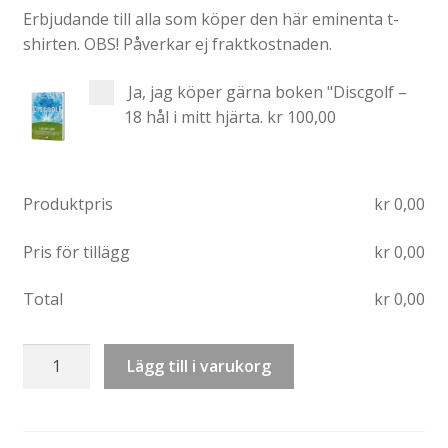
Erbjudande till alla som köper den här eminenta t-
shirten. OBS! Påverkar ej fraktkostnaden.
Ja, jag köper gärna boken "Discgolf –
18 hål i mitt hjärta.
kr 100,00
Produktpris
kr
0,00
Pris för tillägg
kr
0,00
Total
kr
0,00
T-
Lägg till i varukorg
shirt:
Linus
på