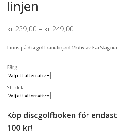
linjen
Price
kr
239,00
–
kr
249,00
range:
Linus på discgolfbanelinjen! Motiv av Kai Slagner.
kr 239,00
through
Färg
kr 249,00
Storlek
Köp discgolfboken för endast
100 kr!