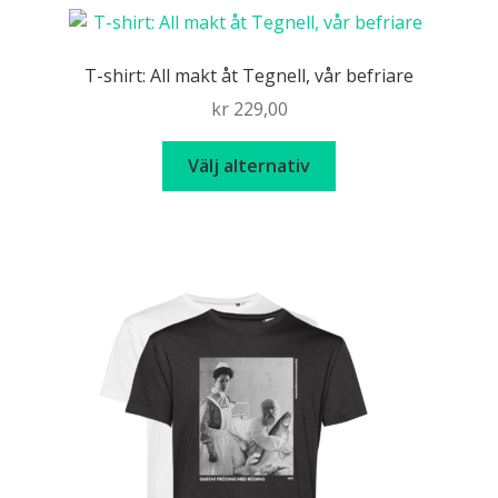
T-shirt: All makt åt Tegnell, vår befriare
kr
229,00
Den
Välj alternativ
här
produkten
har
flera
varianter.
De
olika
alternativen
kan
väljas
på
produktsidan