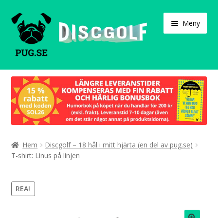
Hoppa
Hoppa
Meny
till
till
navigering
innehåll
Varukorg
Expand
Våra produkter
under
Designa själv!
Expand
Hem
Discgolf – 18 hål i mitt hjärta (en del av pug.se)
Böcker
under
T-shirt: Linus på linjen
Expand
Populärt
under
REA!
Expand
Info/villkor
under