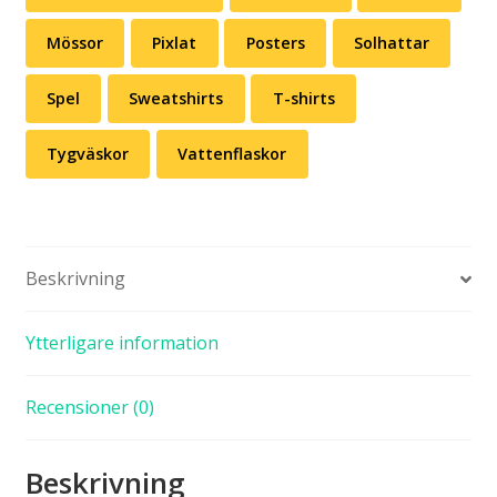
Mössor
Pixlat
Posters
Solhattar
Spel
Sweatshirts
T-shirts
Tygväskor
Vattenflaskor
Beskrivning
Ytterligare information
Recensioner (0)
Beskrivning