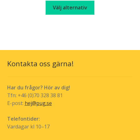
kan
Den
Välj alternativ
väljas
här
på
produkten
produktsidan
har
flera
varianter.
De
olika
Kontakta oss gärna!
alternativen
kan
väljas
Har du frågor? Hör av dig!
på
Tfn: +46 (0)70 328 38 81
produktsidan
E-post:
hej@pug.se
Telefontider:
Vardagar kl 10–17