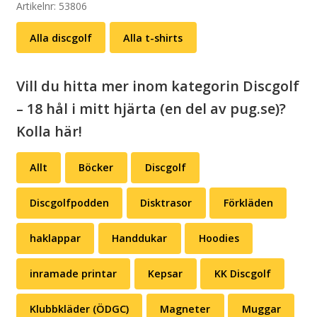
linjen
Artikelnr:
53806
mängd
Alla discgolf
Alla t-shirts
Vill du hitta mer inom kategorin Discgolf
– 18 hål i mitt hjärta (en del av pug.se)?
Kolla här!
Allt
Böcker
Discgolf
Discgolfpodden
Disktrasor
Förkläden
haklappar
Handdukar
Hoodies
inramade printar
Kepsar
KK Discgolf
Klubbkläder (ÖDGC)
Magneter
Muggar