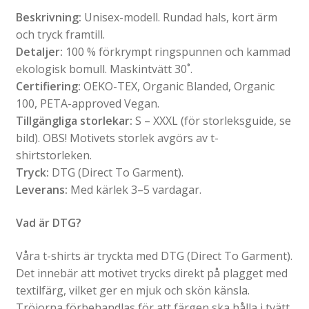
Beskrivning:
Unisex-modell. Rundad hals, kort ärm
och tryck framtill.
Detaljer:
100 % förkrympt ringspunnen och kammad
ekologisk bomull. Maskintvätt 30˚.
Certifiering:
OEKO-TEX, Organic Blanded, Organic
100, PETA-approved Vegan.
Tillgängliga storlekar:
S – XXXL (för storleksguide, se
bild). OBS! Motivets storlek avgörs av t-
shirtstorleken.
Tryck:
DTG (Direct To Garment).
Leverans:
Med kärlek 3–5 vardagar.
Vad är DTG?
Våra t-shirts är tryckta med DTG (Direct To Garment).
Det innebär att motivet trycks direkt på plagget med
textilfärg, vilket ger en mjuk och skön känsla.
Tröjorna förbehandlas för att färgen ska hålla i tvätt