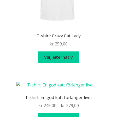
T-shirt: Crazy Cat Lady
kr
259,00
Den
Välj alternativ
här
produkten
har
flera
varianter.
De
T-shirt: En god katt förlänger livet
olika
Price
kr
249,00
–
kr
279,00
alternativen
range:
kan
Den