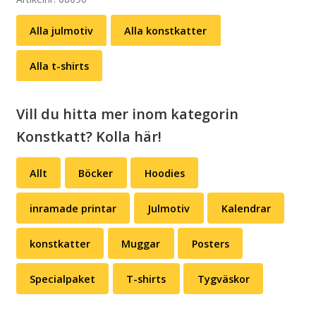
Carl
Alla julmotiv
Alla konstkatter
Larsson
(svart
Alla t-shirts
eller
vit)
mängd
Vill du hitta mer inom kategorin
Konstkatt? Kolla här!
Allt
Böcker
Hoodies
inramade printar
Julmotiv
Kalendrar
konstkatter
Muggar
Posters
Specialpaket
T-shirts
Tygväskor