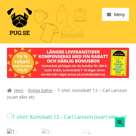
Hoppa
Hoppa
Meny
till
till
navigering
innehåll
Varukorg
Expand
Våra produkter
under
Designa själv!
Expand
Hem
Roliga katter
T-shirt: Konstkatt 13 – Carl Larsson
Böcker
under
(svart eller vit)
Expand
Populärt
under
Expand
Info/villkor
under
🔍