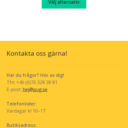
kr 249,00
Välj alternativ
väljas
här
through
på
produkten
kr 279,00
produktsidan
har
flera
varianter.
De
olika
Kontakta oss gärna!
alternativen
kan
väljas
Har du frågor? Hör av dig!
på
Tfn: +46 (0)70 328 38 81
produktsidan
E-post:
hej@pug.se
Telefontider:
Vardagar kl 10–17
Butiksadress: