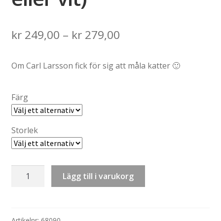
Price
kr
249,00
–
kr
279,00
range:
Om Carl Larsson fick för sig att måla katter 🙂
kr 249,00
through
Färg
kr 279,00
Storlek
T-
Lägg till i varukorg
shirt:
Konstkatt
13
–
Artikelnr:
68090