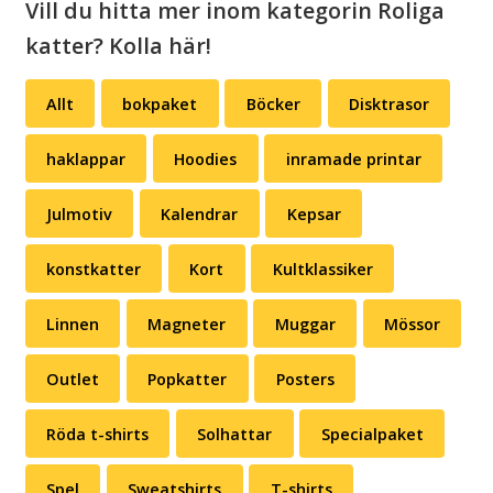
Vill du hitta mer inom kategorin Roliga
katter? Kolla här!
Allt
bokpaket
Böcker
Disktrasor
haklappar
Hoodies
inramade printar
Julmotiv
Kalendrar
Kepsar
konstkatter
Kort
Kultklassiker
Linnen
Magneter
Muggar
Mössor
Outlet
Popkatter
Posters
Röda t-shirts
Solhattar
Specialpaket
Spel
Sweatshirts
T-shirts