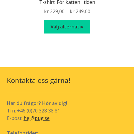
T-shirt: För katten i tiden
Price
kr
229,00
–
kr
249,00
range:
Den
kr 229,00
Välj alternativ
här
through
produkten
kr 249,00
har
flera
varianter.
De
olika
Kontakta oss gärna!
alternativen
kan
väljas
Har du frågor? Hör av dig!
på
Tfn: +46 (0)70 328 38 81
produktsidan
E-post:
hej@pug.se
Telefontider: