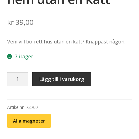
kr
39,00
Vem vill bo i ett hus utan en katt? Knappast någon.
7 i lager
Kylskåpsmagnet:
Lägg till i varukorg
Ett
hem
utan
en
Artikelnr:
72707
katt
Alla magneter
mängd