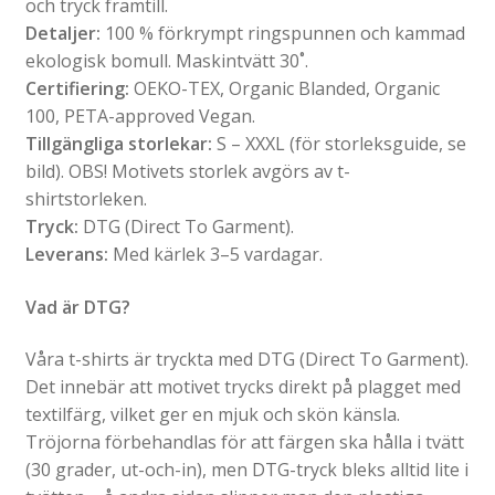
och tryck framtill.
Detaljer:
100 % förkrympt ringspunnen och kammad
ekologisk bomull. Maskintvätt 30˚.
Certifiering:
OEKO-TEX, Organic Blanded, Organic
100, PETA-approved Vegan.
Tillgängliga storlekar:
S – XXXL (för storleksguide, se
bild). OBS! Motivets storlek avgörs av t-
shirtstorleken.
Tryck:
DTG (Direct To Garment).
Leverans:
Med kärlek 3–5 vardagar.
Vad är DTG?
Våra t-shirts är tryckta med DTG (Direct To Garment).
Det innebär att motivet trycks direkt på plagget med
textilfärg, vilket ger en mjuk och skön känsla.
Tröjorna förbehandlas för att färgen ska hålla i tvätt
(30 grader, ut-och-in), men DTG-tryck bleks alltid lite i