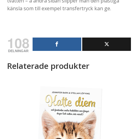
tvätten – å andra sidan slipper man den plastiga
känsla som till exempel transfertryck kan ge.
108
DELNINGAR
Relaterade produkter