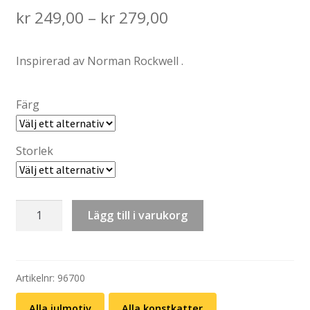
Price
kr
249,00
–
kr
279,00
range:
Inspirerad av Norman Rockwell .
kr 249,00
through
Färg
kr 279,00
Storlek
T-
Lägg till i varukorg
shirt:
Konstkatt
31
–
Artikelnr:
96700
Norman
Alla julmotiv
Alla konstkatter