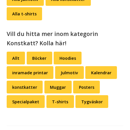
Rockwell
(svart
Alla t-shirts
eller
vit)
mängd
Vill du hitta mer inom kategorin
Konstkatt? Kolla här!
Allt
Böcker
Hoodies
inramade printar
Julmotiv
Kalendrar
konstkatter
Muggar
Posters
Specialpaket
T-shirts
Tygväskor