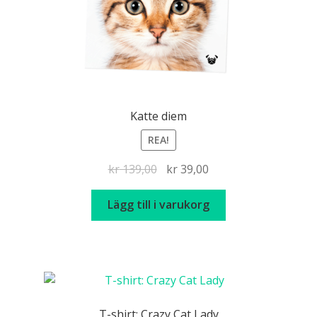
Katte diem
REA!
Det
Det
kr
139,00
kr
39,00
ursprungliga
nuvarande
priset
priset
Lägg till i varukorg
var:
är:
kr 139,00.
kr 39,00.
T-shirt: Crazy Cat Lady