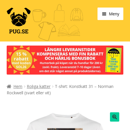
Hoppa
Hoppa
Meny
till
till
navigering
innehåll
Varukorg
Expand
Våra produkter
under
Designa själv!
Expand
Hem
Roliga katter
T-shirt: Konstkatt 31 – Norman
Böcker
under
Rockwell (svart eller vit)
Expand
Populärt
under
Expand
Info/villkor
under
🔍