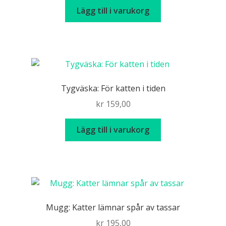
priset
priset
Lägg till i varukorg
var:
är:
kr 139,00.
kr 39,00.
Tygväska: För katten i tiden
kr
159,00
Lägg till i varukorg
Mugg: Katter lämnar spår av tassar
kr
195,00