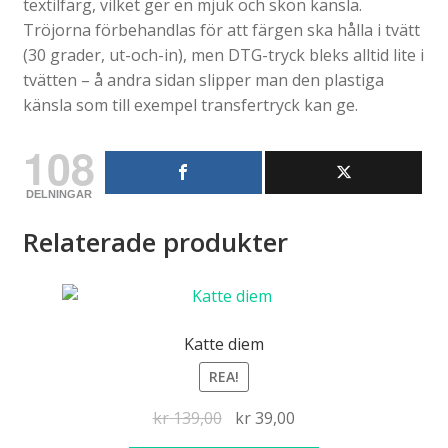
textilfärg, vilket ger en mjuk och skön känsla.
Tröjorna förbehandlas för att färgen ska hålla i tvätt
(30 grader, ut-och-in), men DTG-tryck bleks alltid lite i
tvätten – å andra sidan slipper man den plastiga
känsla som till exempel transfertryck kan ge.
108
DELNINGAR
Relaterade produkter
Katte diem
REA!
Det
Det
kr
139,00
kr
39,00
ursprungliga
nuvarande