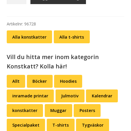
shirt:
Konstkatt
16
–
Artikelnr:
96728
Giuseppe
Alla konstkatter
Alla t-shirts
Arcimboldo
mängd
Vill du hitta mer inom kategorin
Konstkatt? Kolla här!
Allt
Böcker
Hoodies
inramade printar
Julmotiv
Kalendrar
konstkatter
Muggar
Posters
Specialpaket
T-shirts
Tygväskor