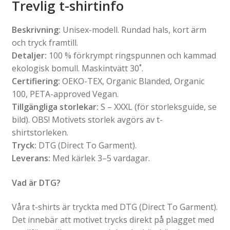
Trevlig t-shirtinfo
Beskrivning:
Unisex-modell. Rundad hals, kort ärm
och tryck framtill.
Detaljer:
100 % förkrympt ringspunnen och kammad
ekologisk bomull. Maskintvätt 30˚.
Certifiering:
OEKO-TEX, Organic Blanded, Organic
100, PETA-approved Vegan.
Tillgängliga storlekar:
S – XXXL (för storleksguide, se
bild). OBS! Motivets storlek avgörs av t-
shirtstorleken.
Tryck:
DTG (Direct To Garment).
Leverans:
Med kärlek 3–5 vardagar.
Vad är DTG?
Våra t-shirts är tryckta med DTG (Direct To Garment).
Det innebär att motivet trycks direkt på plagget med