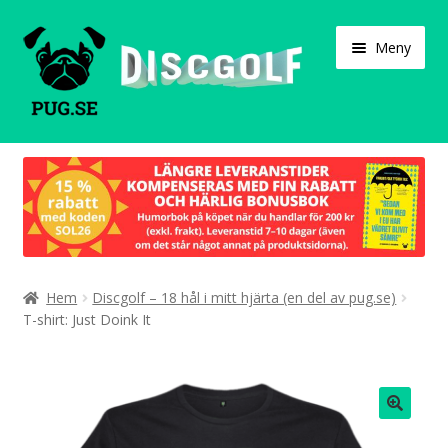
Hoppa
Hoppa
Meny
till
till
navigering
innehåll
Varukorg
Expand
Våra produkter
under
Designa själv!
Expand
Hem
Discgolf – 18 hål i mitt hjärta (en del av pug.se)
Böcker
under
T-shirt: Just Doink It
Expand
Populärt
under
Expand
Info/villkor
under
🔍