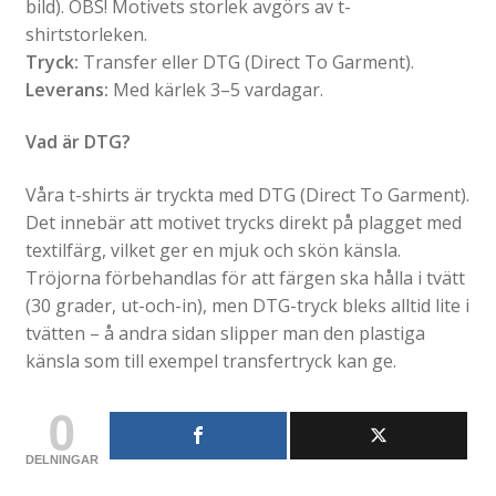
bild). OBS! Motivets storlek avgörs av t-
shirtstorleken.
Tryck:
Transfer eller DTG (Direct To Garment).
Leverans:
Med kärlek 3–5 vardagar.
Vad är DTG?
Våra t-shirts är tryckta med DTG (Direct To Garment).
Det innebär att motivet trycks direkt på plagget med
textilfärg, vilket ger en mjuk och skön känsla.
Tröjorna förbehandlas för att färgen ska hålla i tvätt
(30 grader, ut-och-in), men DTG-tryck bleks alltid lite i
tvätten – å andra sidan slipper man den plastiga
känsla som till exempel transfertryck kan ge.
0
DELNINGAR