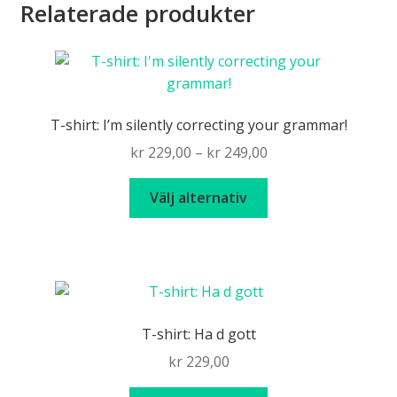
Relaterade produkter
T-shirt: I’m silently correcting your grammar!
Price
kr
229,00
–
kr
249,00
range:
Den
kr 229,00
Välj alternativ
här
through
produkten
kr 249,00
har
flera
varianter.
De
T-shirt: Ha d gott
olika
kr
229,00
alternativen
kan
Den