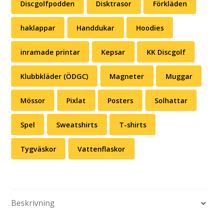
Discgolfpodden
Disktrasor
Förkläden
haklappar
Handdukar
Hoodies
inramade printar
Kepsar
KK Discgolf
Klubbkläder (ÖDGC)
Magneter
Muggar
Mössor
Pixlat
Posters
Solhattar
Spel
Sweatshirts
T-shirts
Tygväskor
Vattenflaskor
Beskrivning