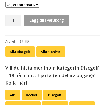
T-
Lägg till i varukorg
shirt:
Just
Doink
It
Artikelnr:
89186
mängd
Alla discgolf
Alla t-shirts
Vill du hitta mer inom kategorin Discgolf
– 18 hål i mitt hjärta (en del av pug.se)?
Kolla här!
Allt
Böcker
Discgolf