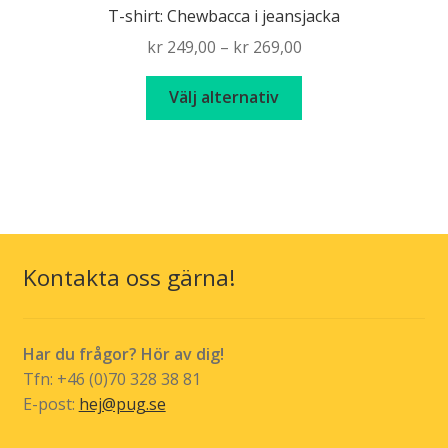
T-shirt: Chewbacca i jeansjacka
Price
kr
249,00
–
kr
269,00
range:
Den
kr 249,00
Välj alternativ
här
through
produkten
kr 269,00
har
flera
varianter.
De
olika
Kontakta oss gärna!
alternativen
kan
väljas
Har du frågor? Hör av dig!
på
Tfn: +46 (0)70 328 38 81
produktsidan
E-post:
hej@pug.se