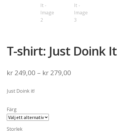
T-shirt: Just Doink It
Price
kr
249,00
–
kr
279,00
range:
Just Doink it!
kr 249,00
through
Färg
kr 279,00
Storlek