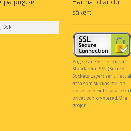
k på pug.se
Här handlar du
på
produktsidan
säkert
r:
Pug.se är SSL-certifierad.
Standarden SSL (Secure
Sockets Layer) ser till att al
data som skickas mellan
server och webbläsare förb
privat och krypterad. Bra
grejer!