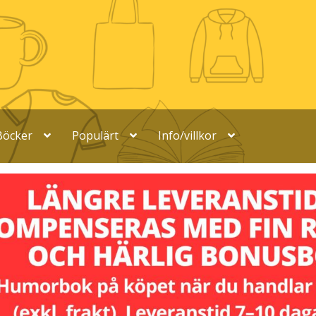
Böcker
Populärt
Info/villkor