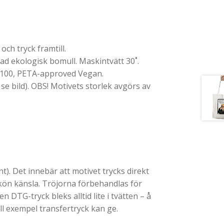
ch tryck framtill.
 ekologisk bomull. Maskintvätt 30˚.
 100, PETA-approved Vegan.
 se bild). OBS! Motivets storlek avgörs av
). Det innebär att motivet trycks direkt
skön känsla. Tröjorna förbehandlas för
en DTG-tryck bleks alltid lite i tvätten – å
ll exempel transfertryck kan ge.