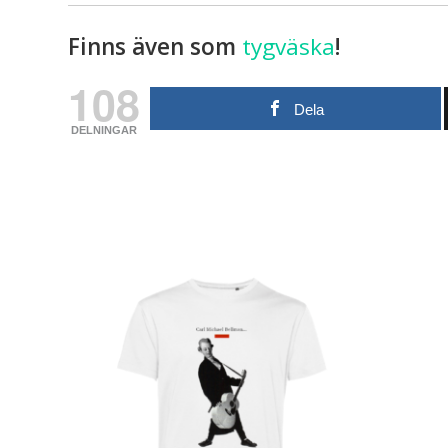
Finns även som
tygväska
!
108
Dela
DELNINGAR