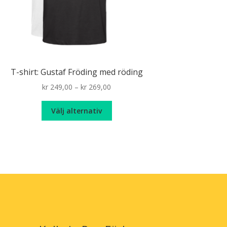
T-shirt: Gustaf Fröding med röding
Price
kr
249,00
–
kr
269,00
range:
Den
kr 249,00
Välj alternativ
här
through
produkten
kr 269,00
har
flera
varianter.
De
olika
alternativen
kan
väljas