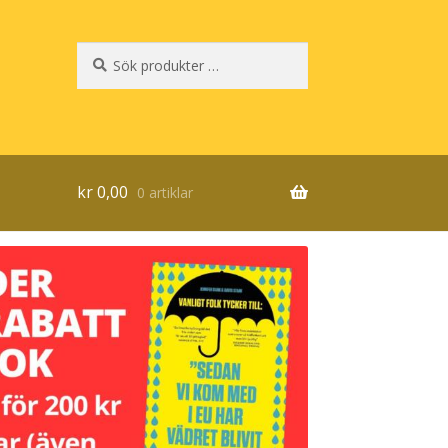
Sök
Sök
efter:
kr
0,00
0 artiklar