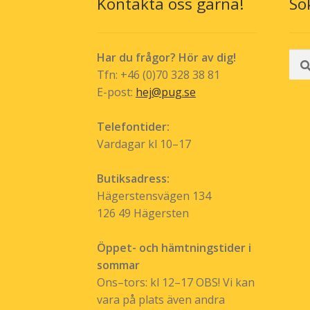
Kontakta oss gärna!
Sö
Sök
Har du frågor? Hör av dig!
efte
Tfn: +46 (0)70 328 38 81
E-post:
hej@pug.se
Telefontider:
Vardagar kl 10–17
Butiksadress:
Hägerstensvägen 134
126 49 Hägersten
Öppet- och hämtningstider i
sommar
Ons–tors: kl 12–17 OBS! Vi kan
vara på plats även andra