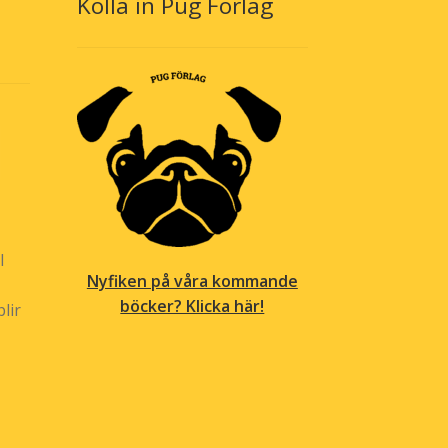
Kolla in Pug Förlag
på
produktsidan
l
Nyfiken på våra kommande
böcker? Klicka här!
lir