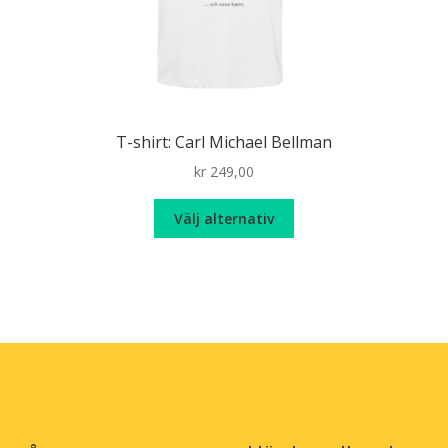
T-shirt: Carl Michael Bellman
kr
249,00
n
Den
Välj alternativ
här
produkten
har
flera
varianter.
De
olika
alternativen
kan
väljas