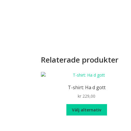
Relaterade produkter
T-shirt: Ha d gott
kr
229,00
Den
Välj alternativ
här
produkten
har