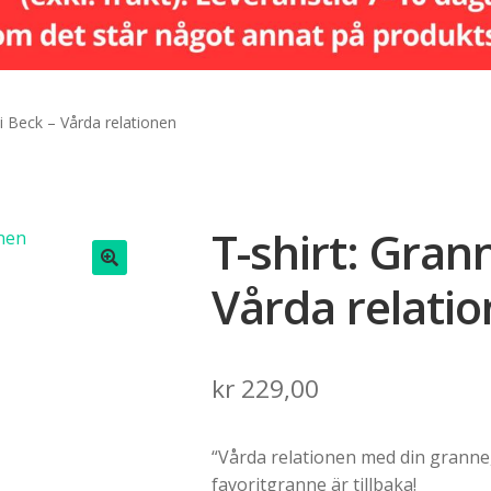
 i Beck – Vårda relationen
T-shirt: Gran
Vårda relati
🔍
kr
229,00
“Vårda relationen med din granne, 
favoritgranne är tillbaka!