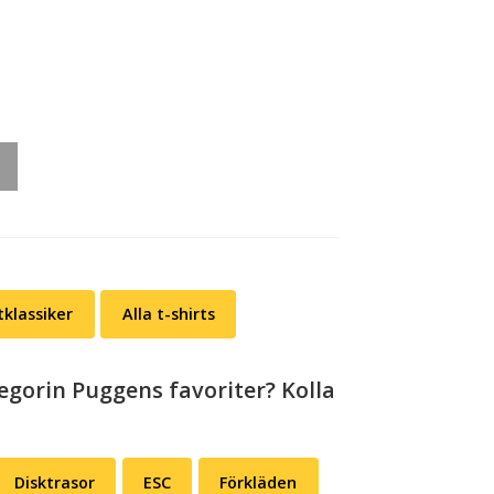
tklassiker
Alla t-shirts
egorin Puggens favoriter? Kolla
Disktrasor
ESC
Förkläden