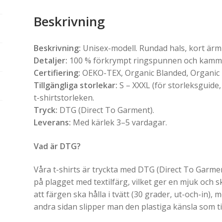
Beskrivning
Beskrivning:
Unisex-modell. Rundad hals, kort ärm o
Detaljer:
100 % förkrympt ringspunnen och kammad
Certifiering:
OEKO-TEX, Organic Blanded, Organic
Tillgängliga storlekar:
S – XXXL (för storleksguide,
t-shirtstorleken.
Tryck:
DTG (Direct To Garment).
Leverans:
Med kärlek 3–5 vardagar.
Vad är DTG?
Våra t-shirts är tryckta med DTG (Direct To Garment
på plagget med textilfärg, vilket ger en mjuk och 
att färgen ska hålla i tvätt (30 grader, ut-och-in), m
andra sidan slipper man den plastiga känsla som ti