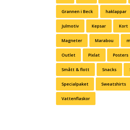
Grannen i Beck
haklappar
Julmotiv
Kepsar
Kort
Magneter
Marabou
m
Outlet
Pixlat
Posters
Smått & flott
Snacks
Specialpaket
Sweatshirts
Vattenflaskor