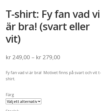
T-shirt: Fy fan vad vi
är bra! (svart eller
vit)
Price
kr
249,00
–
kr
279,00
range:
Fy fan vad vi är bra! Motivet finns på svart och vit t-
kr 249,00
shirt.
through
kr 279,00
Färg