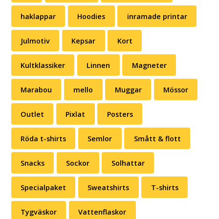
haklappar
Hoodies
inramade printar
Julmotiv
Kepsar
Kort
Kultklassiker
Linnen
Magneter
Marabou
mello
Muggar
Mössor
Outlet
Pixlat
Posters
Röda t-shirts
Semlor
Smått & flott
Snacks
Sockor
Solhattar
Specialpaket
Sweatshirts
T-shirts
Tygväskor
Vattenflaskor