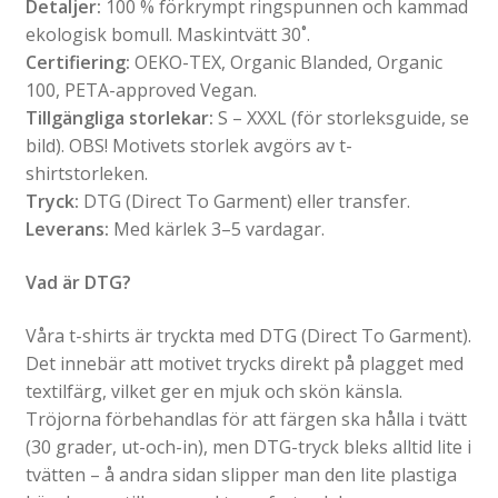
Detaljer:
100 % förkrympt ringspunnen och kammad
ekologisk bomull. Maskintvätt 30˚.
Certifiering:
OEKO-TEX, Organic Blanded, Organic
100, PETA-approved Vegan.
Tillgängliga storlekar:
S – XXXL (för storleksguide, se
bild). OBS! Motivets storlek avgörs av t-
shirtstorleken.
Tryck:
DTG (Direct To Garment) eller transfer.
Leverans:
Med kärlek 3–5 vardagar.
Vad är DTG?
Våra t-shirts är tryckta med DTG (Direct To Garment).
Det innebär att motivet trycks direkt på plagget med
textilfärg, vilket ger en mjuk och skön känsla.
Tröjorna förbehandlas för att färgen ska hålla i tvätt
(30 grader, ut-och-in), men DTG-tryck bleks alltid lite i
tvätten – å andra sidan slipper man den lite plastiga