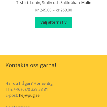
T-shirt: Lenin, Stalin och Saltkråkan-Malin
Price
kr
249,00
–
kr
269,00
range:
Den
kr 249,00
Välj alternativ
här
through
produkten
kr 269,00
har
flera
varianter.
De
olika
Kontakta oss gärna!
alternativen
kan
väljas
Har du frågor? Hör av dig!
på
Tfn: +46 (0)70 328 38 81
produktsidan
E-post:
hej@pug.se