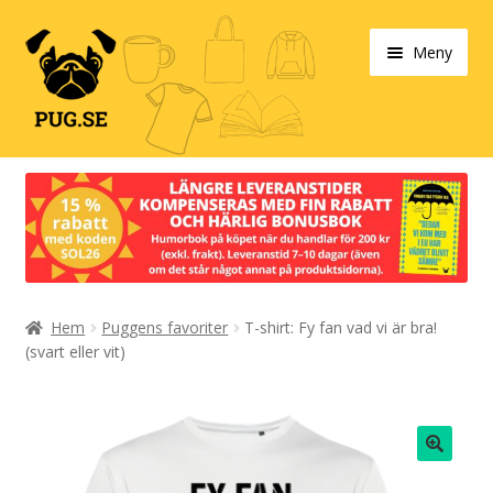
Hoppa
Hoppa
Meny
till
till
navigering
innehåll
Varukorg
Expand
Våra produkter
under
Designa själv!
Expand
Hem
Puggens favoriter
T-shirt: Fy fan vad vi är bra!
Böcker
under
(svart eller vit)
Expand
Populärt
under
Expand
Info/villkor
under
🔍