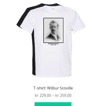
flera
varianter.
De
olika
alternativen
kan
väljas
på
produktsidan
T-shirt: Wilbur Scoville
Price
kr
229,00
–
kr
259,00
range:
Den