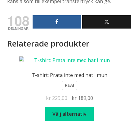
känsla som till exempel transfertryck kan ge.
108
DELNINGAR
Relaterade produkter
T-shirt: Prata inte med hat i mun
REA!
Det
Det
kr
229,00
kr
189,00
ursprungliga
nuvarande
Den
priset
priset
Välj alternativ
här
var:
är:
produkten
kr 229,00.
kr 189,00.
har