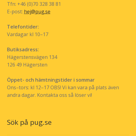
Tfn: +46 (0)70 328 38 81
produktsidan
E-post:
hej@pug.se
Telefontider:
Vardagar kl 10–17
Butiksadress:
Hägerstensvägen 134
126 49 Hägersten
Öppet- och hämtningstider i sommar
Ons–tors: kl 12–17 OBS! Vi kan vara på plats även
andra dagar. Kontakta oss så löser vi!
Sök på pug.se