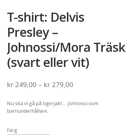
T-shirt: Delvis
Presley –
Johnossi/Mora Träsk
(svart eller vit)
Price
kr
249,00
–
kr
279,00
range:
Nu ska vi gå på tigerjakt … Johnossi som
kr 249,00
barnunderhållare.
through
kr 279,00
Färg