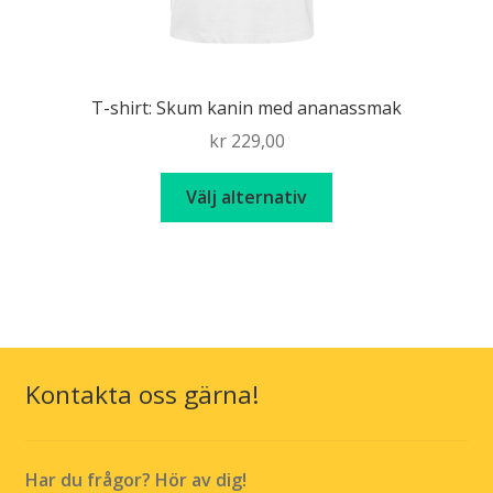
T-shirt: Skum kanin med ananassmak
kr
229,00
Den
Välj alternativ
här
produkten
har
flera
varianter.
De
olika
Kontakta oss gärna!
alternativen
kan
väljas
Har du frågor? Hör av dig!
på