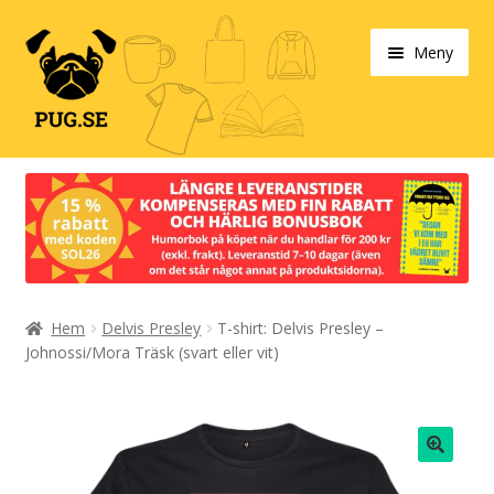
Hoppa
Hoppa
Meny
till
till
navigering
innehåll
Varukorg
Expand
Våra produkter
under
Designa själv!
Expand
Hem
Delvis Presley
T-shirt: Delvis Presley –
Böcker
under
Johnossi/Mora Träsk (svart eller vit)
Expand
Populärt
under
Expand
Info/villkor
under
🔍