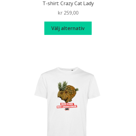
T-shirt: Crazy Cat Lady
kr
259,00
Den
Välj alternativ
här
produkten
har
flera
varianter.
De
olika
alternativen
kan
väljas
på
produktsidan