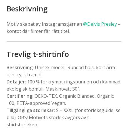
Beskrivning
Motiv skapat av Instagramstjärnan
@Delvis Presley
–
kontot där filmer får rätt titel.
Trevlig t-shirtinfo
Beskrivning:
Unisex-modell. Rundad hals, kort ärm
och tryck framtill.
Detaljer:
100 % förkrympt ringspunnen och kammad
ekologisk bomull. Maskintvätt 30˚.
Certifiering:
OEKO-TEX, Organic Blanded, Organic
100, PETA-approved Vegan.
Tillgängliga storlekar:
S – XXXL (för storleksguide, se
bild). OBS! Motivets storlek avgörs av t-
shirtstorleken.