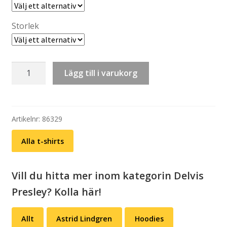
Storlek
T-
Lägg till i varukorg
shirt:
Delvis
Presley
–
Artikelnr:
86329
Johnossi/Mora
Alla t-shirts
Träsk
(svart
eller
Vill du hitta mer inom kategorin Delvis
vit)
Presley? Kolla här!
mängd
Allt
Astrid Lindgren
Hoodies