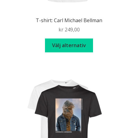
T-shirt: Carl Michael Bellman
kr
249,00
Den
Välj alternativ
här
produkten
har
flera
varianter.
De
olika
alternativen
kan
väljas
på
produktsidan