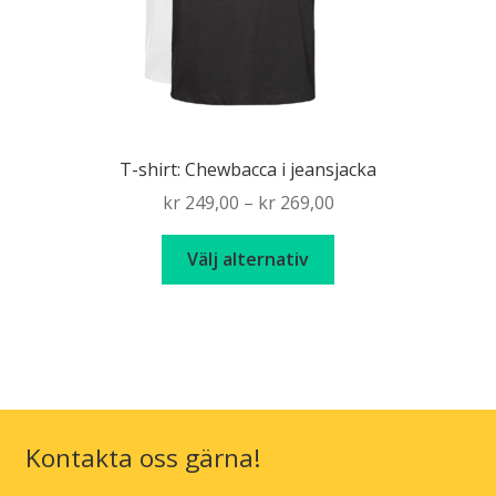
T-shirt: Chewbacca i jeansjacka
Price
kr
249,00
–
kr
269,00
range:
Den
kr 249,00
Välj alternativ
här
through
produkten
kr 269,00
har
flera
varianter.
De
olika
Kontakta oss gärna!
alternativen