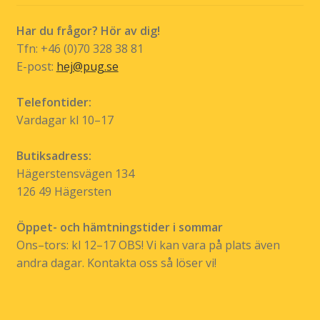
kan
väljas
Har du frågor? Hör av dig!
på
Tfn: +46 (0)70 328 38 81
produktsidan
E-post:
hej@pug.se
Telefontider:
Vardagar kl 10–17
Butiksadress:
Hägerstensvägen 134
126 49 Hägersten
Öppet- och hämtningstider i sommar
Ons–tors: kl 12–17 OBS! Vi kan vara på plats även
andra dagar. Kontakta oss så löser vi!