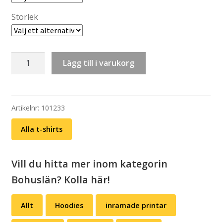
Storlek
T-
Lägg till i varukorg
shirt:
Bohuslän
–
Kaprifol
Artikelnr:
101233
(välj
Alla t-shirts
färg)
mängd
Vill du hitta mer inom kategorin
Bohuslän? Kolla här!
Allt
Hoodies
inramade printar