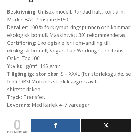
Beskrivning:
Unisex-modell. Rundad hals, kort ärm.
Märke: B&C #Inspire E150.
Detaljer:
100 % förkrympt ringspunnen och kammad
ekologisk bomull. Maskintvätt 30˚ rekommenderas.
Certifiering:
Ekologisk eller i omvandling till
ekologisk bomull, Vegan, Fair Working Conditions,
Oeko-Tex 100.
Ytvikt i g/m²:
145 g/m²
Tillgängliga storlekar:
S – XXXL (för storleksguide, se
bild). OBS! Motivets storlek avgörs av t-
shirtstorleken.
Tryck:
Transfer.
Leverans:
Med kärlek 4–7 vardagar.
0
DELNINGAR