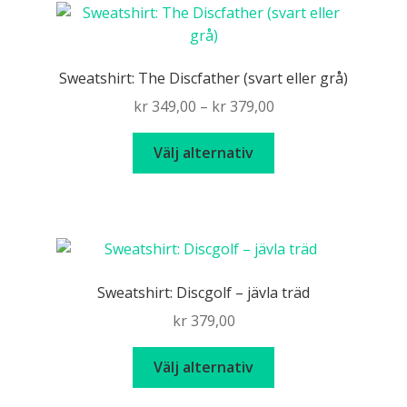
Sweatshirt: The Discfather (svart eller grå)
Price
kr
349,00
–
kr
379,00
range:
Den
kr 349,00
Välj alternativ
här
through
produkten
kr 379,00
har
flera
varianter.
De
Sweatshirt: Discgolf – jävla träd
olika
kr
379,00
alternativen
kan
Den
Välj alternativ
väljas
här
på
produkten