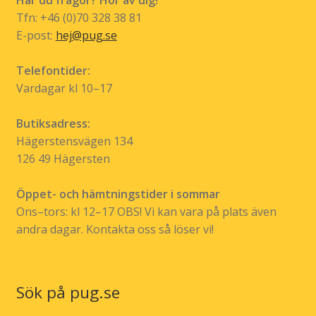
på
Tfn: +46 (0)70 328 38 81
produktsidan
E-post:
hej@pug.se
Telefontider:
Vardagar kl 10–17
Butiksadress:
Hägerstensvägen 134
126 49 Hägersten
Öppet- och hämtningstider i sommar
Ons–tors: kl 12–17 OBS! Vi kan vara på plats även
andra dagar. Kontakta oss så löser vi!
Sök på pug.se