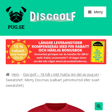
Hoppa
Hoppa
Meny
till
till
navigering
innehåll
Varukorg
Expand
Våra produkter
under
Designa själv!
Expand
Hem
Discgolf – 18 hål i mitt hjärta (en del av pug.se)
Böcker
under
Sweatshirt: Merry Discmas (valbart julmotiv/röd eller svart
sweatshirt)
Expand
Populärt
under
Expand
Info/villkor
under