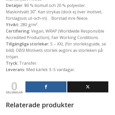
Detaljer:
80 % bomull och 20 % polyester.
Maskintvätt 30˚. Kan strykas (dock ej över motivet,
förslagsvis ut-och-in) . Borstad inre fleece.
Ytvikt:
280 g/m².
Certifiering:
Vegan, WRAP (Worldwide Responsible
Accredited Production), Fair Working Conditions.
Tillgängliga storlekar:
S – XXL (för storleksguide, se
bild). OBS! Motivets storlek avgörs av storleken på
tröjan.
Tryck:
Transfer.
Leverans:
Med kärlek 3–5 vardagar.
0
DELNINGAR
Relaterade produkter