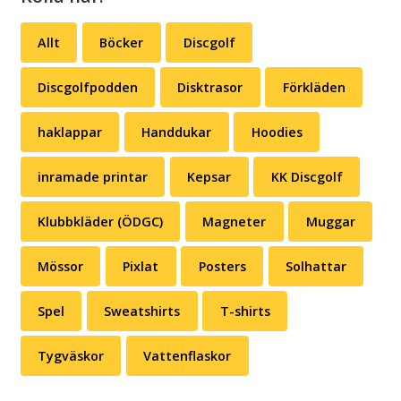
Allt
Böcker
Discgolf
Discgolfpodden
Disktrasor
Förkläden
haklappar
Handdukar
Hoodies
inramade printar
Kepsar
KK Discgolf
Klubbkläder (ÖDGC)
Magneter
Muggar
Mössor
Pixlat
Posters
Solhattar
Spel
Sweatshirts
T-shirts
Tygväskor
Vattenflaskor