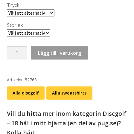
Tryck
Storlek
Sweatshirt:
Lägg till i varukorg
Merry
Discmas
(valbart
julmotiv/röd
Artikelnr:
52763
eller
Alla discgolf
Alla sweatshirts
svart
sweatshirt)
mängd
Vill du hitta mer inom kategorin Discgolf
– 18 hål i mitt hjärta (en del av pug.se)?
Kolla här!