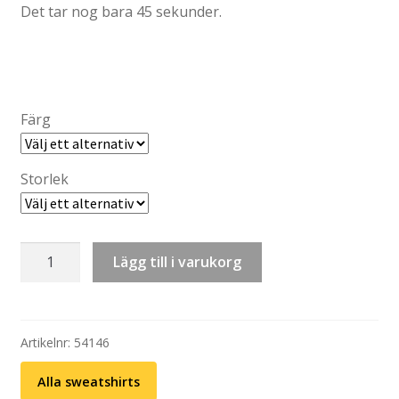
Det tar nog bara 45 sekunder.
Färg
Storlek
Sweatshirt:
Lägg till i varukorg
Fredsdruvor
-
Tidsoptimist
mängd
Artikelnr:
54146
Alla sweatshirts