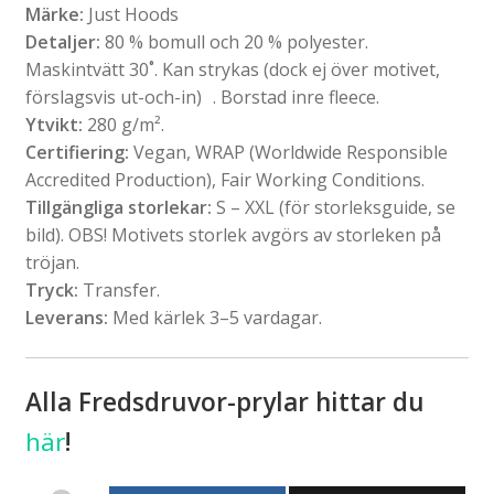
Märke:
Just Hoods
Detaljer:
80 % bomull och 20 % polyester.
Maskintvätt 30˚. Kan strykas (dock ej över motivet,
förslagsvis ut-och-in) . Borstad inre fleece.
Ytvikt:
280 g/m².
Certifiering:
Vegan, WRAP (Worldwide Responsible
Accredited Production), Fair Working Conditions.
Tillgängliga storlekar:
S – XXL (för storleksguide, se
bild). OBS! Motivets storlek avgörs av storleken på
tröjan.
Tryck:
Transfer.
Leverans:
Med kärlek 3–5 vardagar.
Alla Fredsdruvor-prylar hittar du
här
!