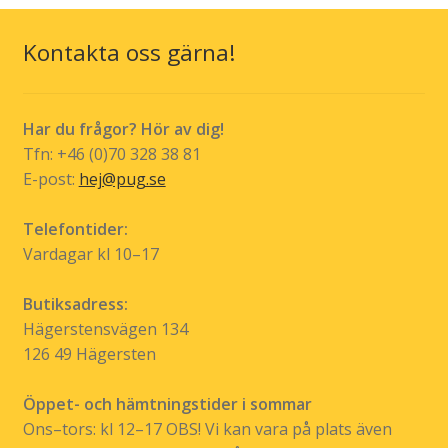
De
olika
Kontakta oss gärna!
alternativen
kan
väljas
Har du frågor? Hör av dig!
på
Tfn: +46 (0)70 328 38 81
produktsidan
E-post:
hej@pug.se
Telefontider:
Vardagar kl 10–17
Butiksadress:
Hägerstensvägen 134
126 49 Hägersten
Öppet- och hämtningstider i sommar
Ons–tors: kl 12–17 OBS! Vi kan vara på plats även