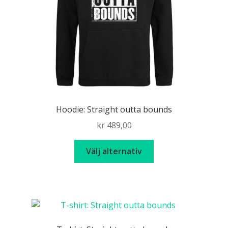
Hoodie: Straight outta bounds
kr
489,00
Den
Välj alternativ
här
produkten
har
flera
varianter.
De