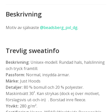
Beskrivning
Motiv av självaste
@beadsberg_pxl_dg
.
Trevlig sweatinfo
Beskrivning:
Unisex-modell. Rundad hals, halslinning
och tryck framtill.
Passform:
Normal, insydda ärmar.
Märke:
Just Hoods
Detaljer:
80 % bomull och 20 % polyester.
Maskintvätt 30˚. Kan strykas (dock ej över motivet,
förslagsvis ut-och-in) . Borstad inre fleece.
Ytvikt:
280 g/m².