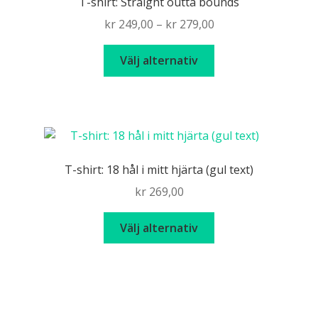
T-shirt: Straight outta bounds
olika
Price
kr
249,00
–
kr
279,00
alternativen
range:
kan
Den
kr 249,00
Välj alternativ
väljas
här
through
på
produkten
kr 279,00
produktsidan
har
flera
varianter.
De
T-shirt: 18 hål i mitt hjärta (gul text)
olika
kr
269,00
alternativen
kan
Den
Välj alternativ
väljas
här
på
produkten
produktsidan
har
flera
varianter.