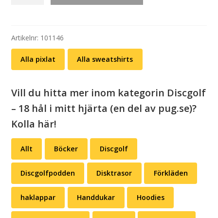
Eat,
sleep,
disc
golf,
Artikelnr:
101146
reapeat
Alla pixlat
Alla sweatshirts
mängd
Vill du hitta mer inom kategorin Discgolf
– 18 hål i mitt hjärta (en del av pug.se)?
Kolla här!
Allt
Böcker
Discgolf
Discgolfpodden
Disktrasor
Förkläden
haklappar
Handdukar
Hoodies