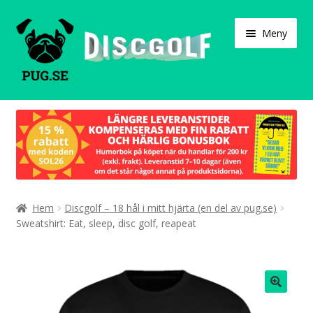
Hoppa
Hoppa
Meny
till
till
navigering
innehåll
Varukorg
Expand
Våra produkter
under
Designa själv!
Expand
Hem
Discgolf – 18 hål i mitt hjärta (en del av pug.se)
Böcker
under
Sweatshirt: Eat, sleep, disc golf, reapeat
Expand
Populärt
under
Expand
Info/villkor
under
🔍