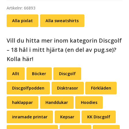
Yoda
mängd
Artikelnr:
66893
Alla pixlat
Alla sweatshirts
Vill du hitta mer inom kategorin Discgolf
– 18 hål i mitt hjärta (en del av pug.se)?
Kolla här!
Allt
Böcker
Discgolf
Discgolfpodden
Disktrasor
Förkläden
haklappar
Handdukar
Hoodies
inramade printar
Kepsar
KK Discgolf