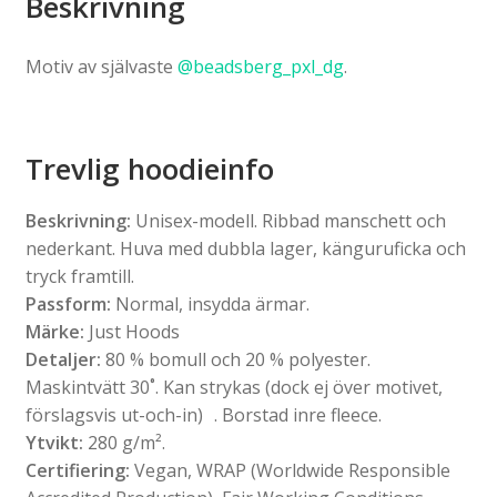
Beskrivning
Motiv av självaste
@beadsberg_pxl_dg
.
Trevlig hoodieinfo
Beskrivning:
Unisex-modell. Ribbad manschett och
nederkant. Huva med dubbla lager, känguruficka och
tryck framtill.
Passform:
Normal, insydda ärmar.
Märke:
Just Hoods
Detaljer:
80 % bomull och 20 % polyester.
Maskintvätt 30˚. Kan strykas (dock ej över motivet,
förslagsvis ut-och-in) . Borstad inre fleece.
Ytvikt:
280 g/m².
Certifiering:
Vegan, WRAP (Worldwide Responsible