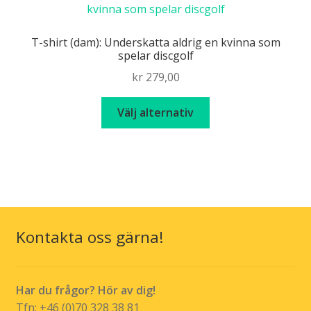
De
olika
T-shirt (dam): Underskatta aldrig en kvinna som
alternativen
spelar discgolf
kan
kr
279,00
väljas
på
Den
Välj alternativ
produktsidan
här
produkten
har
flera
varianter.
De
olika
Kontakta oss gärna!
alternativen
kan
väljas
Har du frågor? Hör av dig!
på
Tfn: +46 (0)70 328 38 81