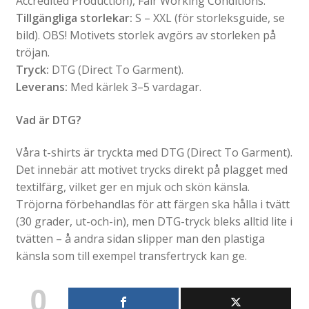
Accredited Production), Fair Working Conditions.
Tillgängliga storlekar:
S – XXL (för storleksguide, se
bild). OBS! Motivets storlek avgörs av storleken på
tröjan.
Tryck:
DTG (Direct To Garment).
Leverans:
Med kärlek 3–5 vardagar.
Vad är DTG?
Våra t-shirts är tryckta med DTG (Direct To Garment).
Det innebär att motivet trycks direkt på plagget med
textilfärg, vilket ger en mjuk och skön känsla.
Tröjorna förbehandlas för att färgen ska hålla i tvätt
(30 grader, ut-och-in), men DTG-tryck bleks alltid lite i
tvätten – å andra sidan slipper man den plastiga
känsla som till exempel transfertryck kan ge.
0