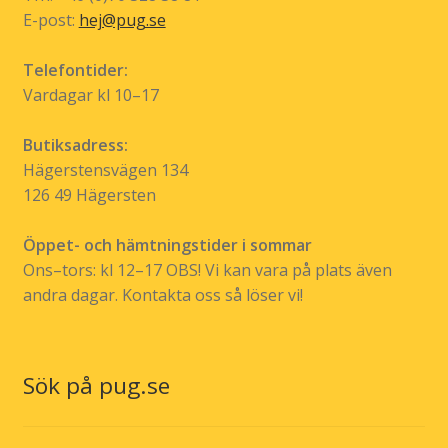
produktsidan
E-post:
hej@pug.se
Telefontider:
Vardagar kl 10–17
Butiksadress:
Hägerstensvägen 134
126 49 Hägersten
Öppet- och hämtningstider i sommar
Ons–tors: kl 12–17 OBS! Vi kan vara på plats även
andra dagar. Kontakta oss så löser vi!
Sök på pug.se