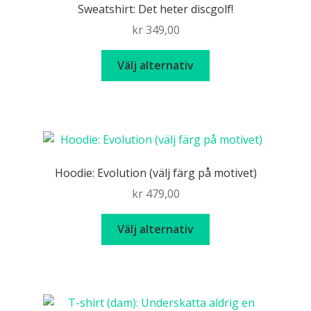
Sweatshirt: Det heter discgolf!
kr
349,00
Den
Välj alternativ
här
produkten
har
flera
varianter.
De
Hoodie: Evolution (välj färg på motivet)
olika
kr
479,00
alternativen
kan
Den
Välj alternativ
väljas
här
på
produkten
produktsidan
har
flera
varianter.