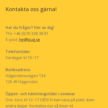
olika
Kontakta oss gärna!
alternativen
kan
väljas
Har du frågor? Hör av dig!
på
Tfn: +46 (0)70 328 38 81
produktsidan
E-post:
hej@pug.se
Telefontider:
Vardagar kl 10–17
Butiksadress:
Hägerstensvägen 134
126 49 Hägersten
Öppet- och hämtningstider i sommar
Ons–tors: kl 12–17 OBS! Vi kan vara på plats även
andra dagar. Kontakta oss så löser vi!