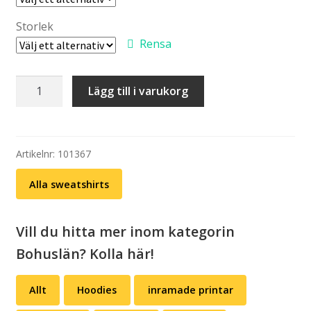
Storlek
Rensa
Sweatshirt:
Lägg till i varukorg
Bohuslän
–
Karta
(välj
Artikelnr:
101367
färg)
Alla sweatshirts
mängd
Vill du hitta mer inom kategorin
Bohuslän? Kolla här!
Allt
Hoodies
inramade printar