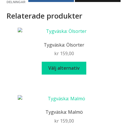
DELNINGAR
Relaterade produkter
Tygväska: Ölsorter
kr
159,00
Den
Välj alternativ
här
produkten
har
flera
varianter.
De
Tygväska: Malmö
olika
kr
159,00
alternativen