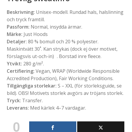
Beskrivning:
Unisex-modell. Rundad hals, halslinning
och tryck framtill.
Passform:
Normal, insydda ärmar.
Märke:
Just Hoods
Detaljer:
80 % bomull och 20 % polyester.
Maskintvätt 30˚. Kan strykas (dock ej över motivet,
förslagsvis ut-och-in) . Borstad inre fleece.
Ytvikt:
280 g/m².
Certifiering:
Vegan, WRAP (Worldwide Responsible
Accredited Production), Fair Working Conditions.
Tillgängliga storlekar:
S – XXL (för storleksguide, se
bild). OBS! Motivets storlek avgörs av tröjans storlek.
Tryck:
Transfer.
Leverans:
Med kärlek 4–7 vardagar.
0