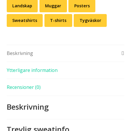
Landskap
Muggar
Posters
Sweatshirts
T-shirts
Tygväskor
Beskrivning
Ytterligare information
Recensioner (0)
Beskrivning
Trevlig sweatinfo