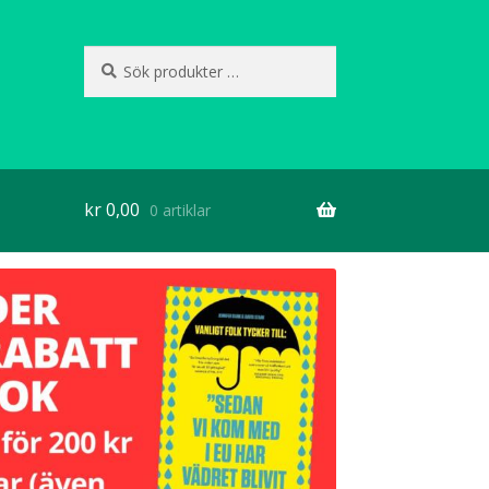
Sök
Sök
efter:
kr
0,00
0 artiklar