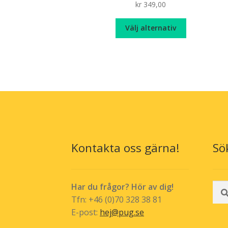
kr
349,00
Den
Välj alternativ
här
produkten
har
flera
varianter.
De
olika
alternativen
kan
väljas
Kontakta oss gärna!
Sö
på
produktsida
Sök
Har du frågor? Hör av dig!
efte
Tfn: +46 (0)70 328 38 81
E-post:
hej@pug.se