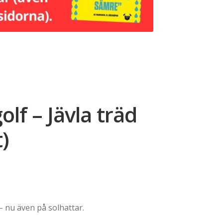
olf – Jävla träd
t)
 – nu även på solhattar.