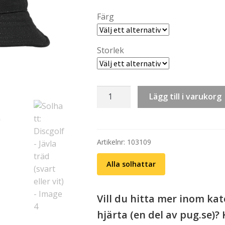
Färg
Storlek
Solhatt:
Lägg till i varukorg
Discgolf
-
Jävla
träd
Artikelnr:
103109
(svart
Alla solhattar
eller
vit)
mängd
Vill du hitta mer inom kate
hjärta (en del av pug.se)? 