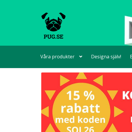
Hoppa
Hoppa
till
till
navigering
innehåll
Våra produkter
Designa själv!