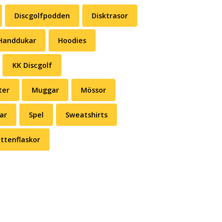
Discgolfpodden
Disktrasor
Handdukar
Hoodies
KK Discgolf
ter
Muggar
Mössor
ar
Spel
Sweatshirts
ttenflaskor