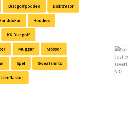
Discgolfpodden
Disktrasor
Handdukar
Hoodies
KK Discgolf
ter
Muggar
Mössor
ar
Spel
Sweatshirts
ttenflaskor