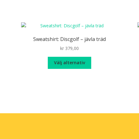
Sweatshirt: Discgolf – jävla träd
kr
379,00
Den
Välj alternativ
här
produkten
har
flera
varianter.
De
olika
alternativen
kan
väljas
på