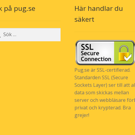
produktsidan
k på pug.se
Här handlar du
säkert
r:
Pug.se är SSL-certifierad.
Standarden SSL (Secure
Sockets Layer) ser till att al
data som skickas mellan
server och webbläsare förb
privat och krypterad. Bra
grejer!