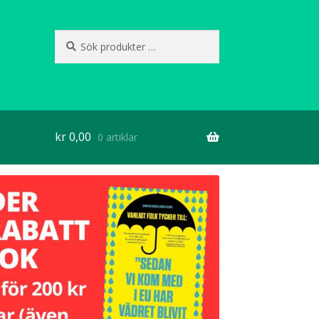
Sök
Sök
efter:
kr
0,00
0 artiklar