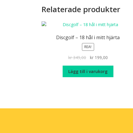
Relaterade produkter
Discgolf – 18 hål i mitt hjärta
REA!
Det
Det
kr
349,00
kr
199,00
ursprungliga
nuvarande
priset
priset
Lägg till i varukorg
var:
är:
kr 349,00.
kr 199,00.