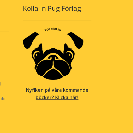
produktsidan
Kolla in Pug Förlag
l
Nyfiken på våra kommande
böcker? Klicka här!
lir