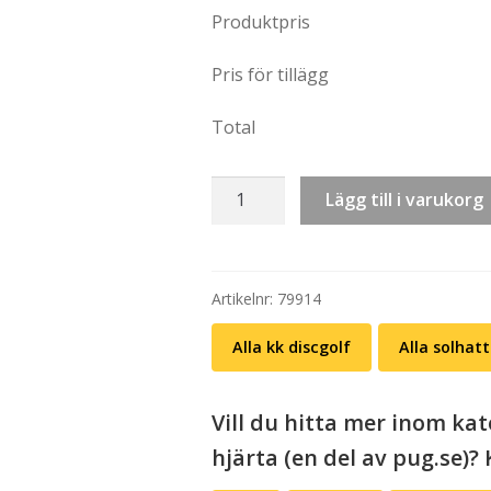
Produktpris
Pris för tillägg
Total
Solhatt:
Lägg till i varukorg
Addicted
(svart
eller
vit)
Artikelnr:
79914
mängd
Alla kk discgolf
Alla solhat
Vill du hitta mer inom kate
hjärta (en del av pug.se)? 