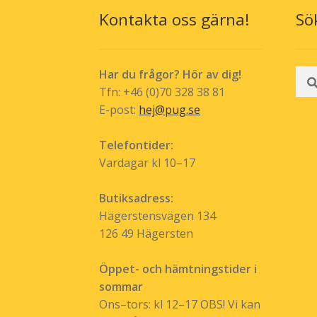
Kontakta oss gärna!
Sö
Sök
Har du frågor? Hör av dig!
efte
Tfn: +46 (0)70 328 38 81
E-post:
hej@pug.se
Telefontider:
Vardagar kl 10–17
Butiksadress:
Hägerstensvägen 134
126 49 Hägersten
Öppet- och hämtningstider i
sommar
Ons–tors: kl 12–17 OBS! Vi kan