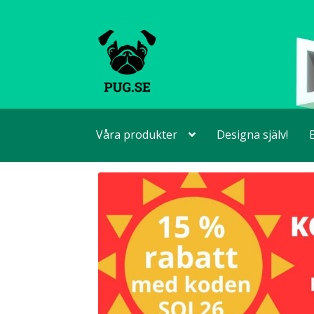
Hoppa
Hoppa
till
till
navigering
innehåll
Våra produkter
Designa själv!