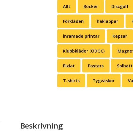
Allt
Böcker
Discgolf
Förkläden
haklappar
inramade printar
Kepsar
Klubbkläder (ÖDGC)
Magne
Pixlat
Posters
Solhatt
T-shirts
Tygväskor
Va
Beskrivning