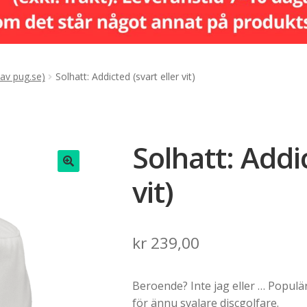
 av pug.se)
Solhatt: Addicted (svart eller vit)
Solhatt: Addic
vit)
🔍
kr
239,00
Beroende? Inte jag eller … Populä
för ännu svalare discgolfare.