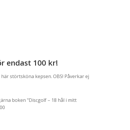
r endast 100 kr!
n här störtsköna kepsen. OBS! Påverkar ej
gärna boken "Discgolf – 18 hål i mitt
,00