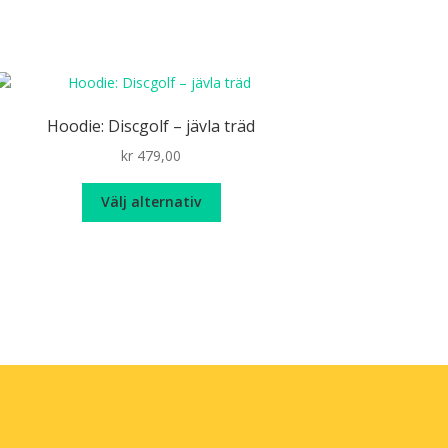
Hoodie: Discgolf – jävla träd
kr
479,00
Den
Välj alternativ
här
produkten
har
flera
varianter.
De
olika
alternativen
kan
väljas
på