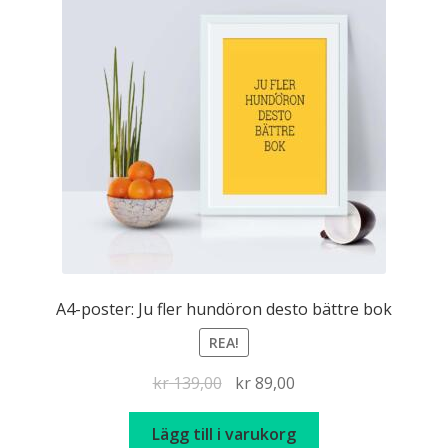
A4-poster: Ju fler hundöron desto bättre bok
REA!
Det
Det
kr
139,00
kr
89,00
ursprungliga
nuvarande
priset
priset
Lägg till i varukorg