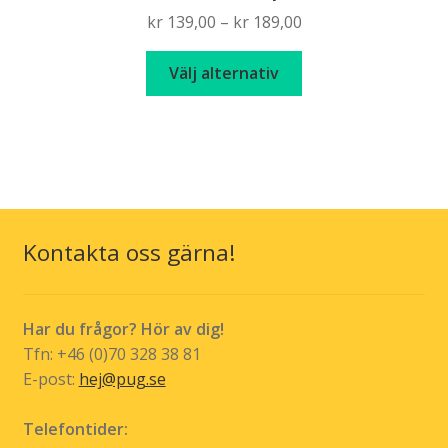
Price
kr
139,00
–
kr
189,00
range:
Den
kr 139,00
Välj alternativ
här
through
produkten
kr 189,00
har
flera
varianter.
De
olika
Kontakta oss gärna!
alternativen
kan
väljas
Har du frågor? Hör av dig!
på
Tfn: +46 (0)70 328 38 81
produktsidan
E-post:
hej@pug.se
Telefontider: