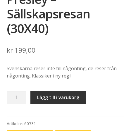
Sällskapsresan
(30X40)
kr
199,00
Svenskarna reser inte till någonting, de reser från
någonting. Klassiker i ny regi!
Poster:
Lägg till i varukorg
Delvis
Presley
–
Sällskapsresan
Artikelnr:
60731
(30X40)