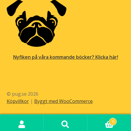
Nyfiken på våra kommande böcker? Klicka här!
© pug.se 2026
Köpvillkor
Byggt med WooCommerce
.
0
Sök
Sök