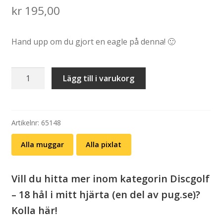
kr
195,00
Hand upp om du gjort en eagle på denna! 🙂
Mugg:
Lägg till i varukorg
Ymer
–
hål
5
Artikelnr:
65148
mängd
Alla muggar
Alla pixlat
Vill du hitta mer inom kategorin Discgolf
– 18 hål i mitt hjärta (en del av pug.se)?
Kolla här!