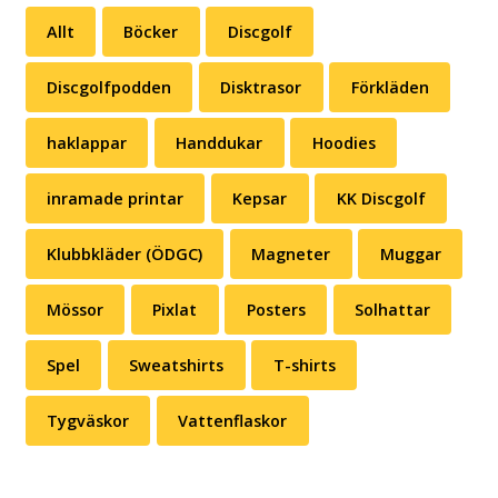
Allt
Böcker
Discgolf
Discgolfpodden
Disktrasor
Förkläden
haklappar
Handdukar
Hoodies
inramade printar
Kepsar
KK Discgolf
Klubbkläder (ÖDGC)
Magneter
Muggar
Mössor
Pixlat
Posters
Solhattar
Spel
Sweatshirts
T-shirts
Tygväskor
Vattenflaskor