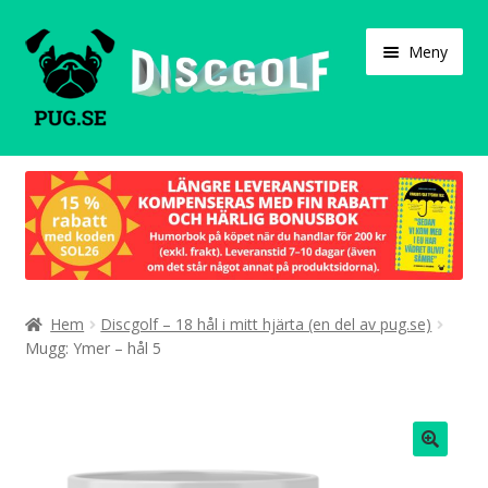
Hoppa
Hoppa
Meny
till
till
navigering
innehåll
Varukorg
Expand
Våra produkter
under
Designa själv!
Expand
Hem
Discgolf – 18 hål i mitt hjärta (en del av pug.se)
Böcker
under
Mugg: Ymer – hål 5
Expand
Populärt
under
Expand
Info/villkor
under
🔍