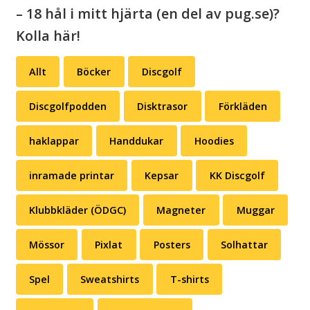
– 18 hål i mitt hjärta (en del av pug.se)?
Kolla här!
Allt
Böcker
Discgolf
Discgolfpodden
Disktrasor
Förkläden
haklappar
Handdukar
Hoodies
inramade printar
Kepsar
KK Discgolf
Klubbkläder (ÖDGC)
Magneter
Muggar
Mössor
Pixlat
Posters
Solhattar
Spel
Sweatshirts
T-shirts