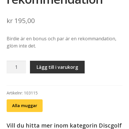
kr
195,00
Birdie är en bonus och par är en rekommandation,
glöm inte det.
Mugg:
Lägg till i varukorg
Par
är
bara
en
Artikelnr:
103115
rekommendation
Alla muggar
mängd
Vill du hitta mer inom kategorin Discgolf