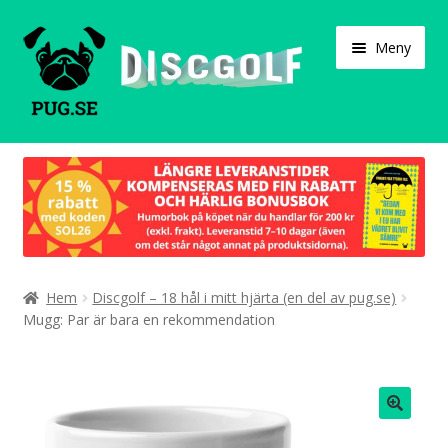
Hoppa
Hoppa
Meny
till
till
navigering
innehåll
Varukorg
Expand
Våra produkter
under
Designa själv!
Expand
Hem
Discgolf – 18 hål i mitt hjärta (en del av pug.se)
Böcker
under
Mugg: Par är bara en rekommendation
Expand
Populärt
under
Expand
Info/villkor
under
🔍