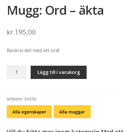
Mugg: Ord – äkta
kr
195,00
Beskriv det med ett ord!
Mugg:
Lägg till i varukorg
Ord
–
äkta
mängd
Artikelnr:
64256
Alla egenskaper
Alla muggar
Vill du hitta mer inom kategorin Med ett