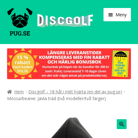
Hoppa
Hoppa
Meny
till
till
navigering
innehåll
Varukorg
Expand
Våra produkter
under
Designa själv!
Expand
Hem
Discgolf – 18 hål i mitt hjärta (en del av pug.se)
Böcker
under
Mössa/beanie: Jävla träd (två modeller/två färger)
Expand
Populärt
under
Expand
Info/villkor
under
🔍