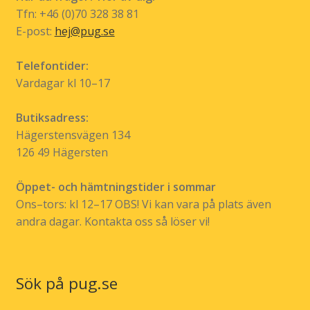
på
Tfn: +46 (0)70 328 38 81
produktsidan
E-post:
hej@pug.se
Telefontider:
Vardagar kl 10–17
Butiksadress:
Hägerstensvägen 134
126 49 Hägersten
Öppet- och hämtningstider i sommar
Ons–tors: kl 12–17 OBS! Vi kan vara på plats även
andra dagar. Kontakta oss så löser vi!
Sök på pug.se