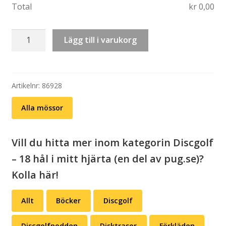
Total
kr
0,00
Mössa/beanie:
Lägg till i varukorg
Jävla
träd
(två
modeller/två
Artikelnr:
86928
färger)
Alla mössor
mängd
Vill du hitta mer inom kategorin Discgolf
– 18 hål i mitt hjärta (en del av pug.se)?
Kolla här!
Allt
Böcker
Discgolf