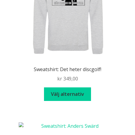
Sweatshirt: Det heter discgolf!
kr
349,00
Den
Välj alternativ
här
produkten
har
flera
varianter.