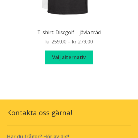
T-shirt: Discgolf – jävla träd
Price
kr
259,00
–
kr
279,00
range:
Den
kr 259,00
Välj alternativ
här
through
produkten
kr 279,00
har
flera
varianter.
De
olika
Kontakta oss gärna!
alternativen
kan
väljas
Har du frågor? Hör av dig!