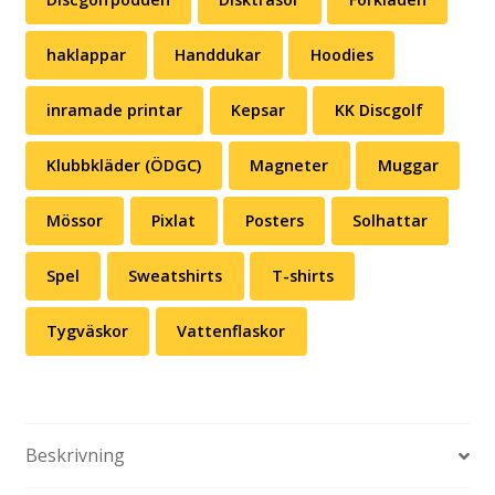
Discgolfpodden
Disktrasor
Förkläden
haklappar
Handdukar
Hoodies
inramade printar
Kepsar
KK Discgolf
Klubbkläder (ÖDGC)
Magneter
Muggar
Mössor
Pixlat
Posters
Solhattar
Spel
Sweatshirts
T-shirts
Tygväskor
Vattenflaskor
Beskrivning