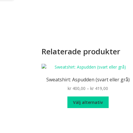
Relaterade produkter
Sweatshirt: Aspudden (svart eller grå)
Price
kr
400,00
–
kr
419,00
range:
Den
kr 400,00
Välj alternativ
här
through
produkten
kr 419,00
har
flera
varianter.