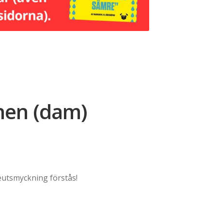
inen (dam)
eutsmyckning förstås!