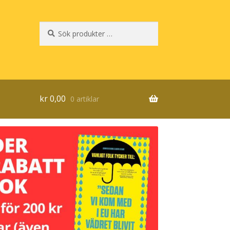
Sök
Sök
efter:
kr
0,00
0 artiklar