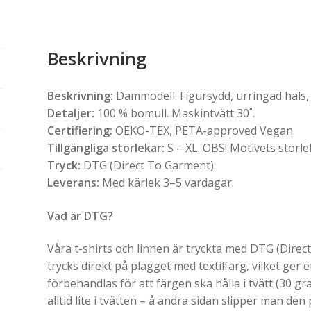
Beskrivning
Beskrivning:
Dammodell. Figursydd, urringad hals, u
Detaljer:
100 % bomull. Maskintvätt 30˚.
Certifiering:
OEKO-TEX, PETA-approved Vegan.
Tillgängliga storlekar:
S – XL. OBS! Motivets storle
Tryck:
DTG (Direct To Garment).
Leverans:
Med kärlek 3–5 vardagar.
Vad är DTG?
Våra t-shirts och linnen är tryckta med DTG (Direc
trycks direkt på plagget med textilfärg, vilket ger
förbehandlas för att färgen ska hålla i tvätt (30 g
alltid lite i tvätten – å andra sidan slipper man den