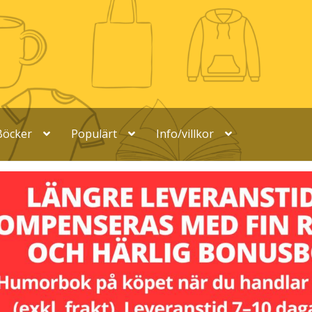
Böcker
Populärt
Info/villkor