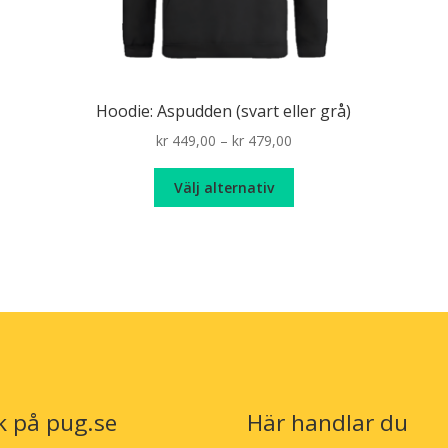
Hoodie: Aspudden (svart eller grå)
Price
kr
449,00
–
kr
479,00
n
range:
Den
kr 449,00
Välj alternativ
här
through
produkten
kr 479,00
har
flera
varianter.
De
olika
alternativen
kan
väljas
k på pug.se
Här handlar du
på
produktsidan