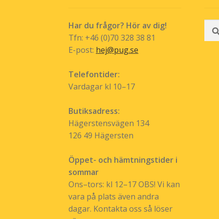
Sök
Har du frågor? Hör av dig!
efte
Tfn: +46 (0)70 328 38 81
E-post:
hej@pug.se
Telefontider:
Vardagar kl 10–17
Butiksadress:
Hägerstensvägen 134
126 49 Hägersten
Öppet- och hämtningstider i
sommar
Ons–tors: kl 12–17 OBS! Vi kan
vara på plats även andra
dagar. Kontakta oss så löser