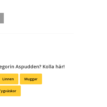
tegorin Aspudden? Kolla här!
Linnen
Muggar
Tygväskor