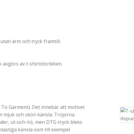
tan ärm och tryck framtill.
k avgörs av t-shirtstorleken.
t To Garment). Det innebär att motivet
 en mjuk och skön känsla. Tröjorna
rader, ut-och-in), men DTG-tryck bleks
 plastiga känsla som till exempel