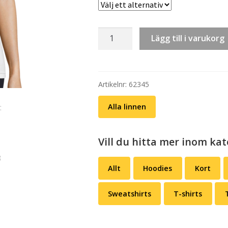
Linne:
Lägg till i varukorg
Pingvinen
(dam)
mängd
Artikelnr:
62345
Alla linnen
Vill du hitta mer inom ka
Allt
Hoodies
Kort
Sweatshirts
T-shirts