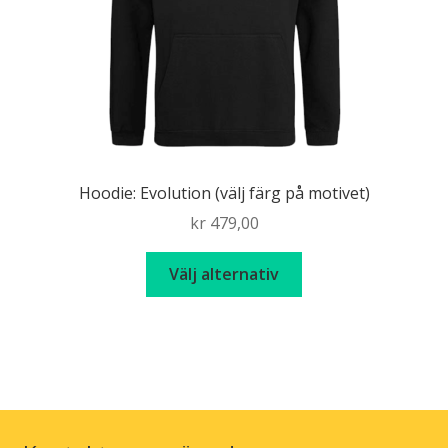
på
produktsidan
Hoodie: Evolution (välj färg på motivet)
kr
479,00
Den
Välj alternativ
här
produkten
har
flera
varianter.
De
olika