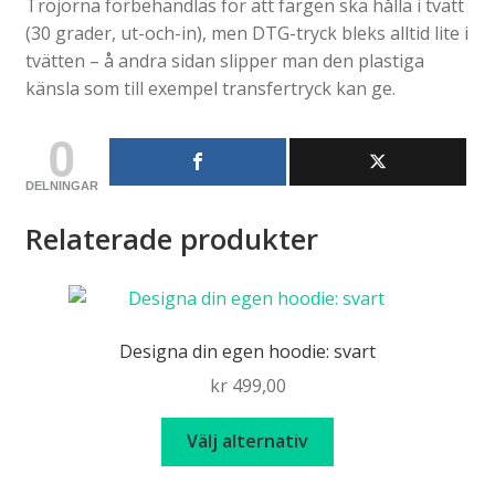
Tröjorna förbehandlas för att färgen ska hålla i tvätt
(30 grader, ut-och-in), men DTG-tryck bleks alltid lite i
tvätten – å andra sidan slipper man den plastiga
känsla som till exempel transfertryck kan ge.
0
DELNINGAR
Relaterade produkter
Designa din egen hoodie: svart
kr
499,00
Den
Välj alternativ
här
produkten