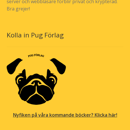
server och webbläsare förblir privat och krypterad.
Bra grejer!
Kolla in Pug Förlag
Nyfiken på våra kommande böcker? Klicka här!