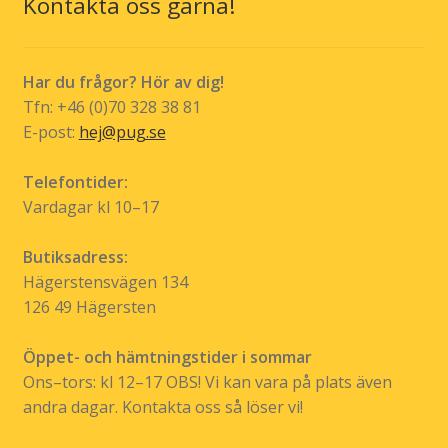
Kontakta oss gärna!
alternativen
kan
väljas
Har du frågor? Hör av dig!
på
Tfn: +46 (0)70 328 38 81
produktsidan
E-post:
hej@pug.se
Telefontider:
Vardagar kl 10–17
Butiksadress:
Hägerstensvägen 134
126 49 Hägersten
Öppet- och hämtningstider i sommar
Ons–tors: kl 12–17 OBS! Vi kan vara på plats även
andra dagar. Kontakta oss så löser vi!