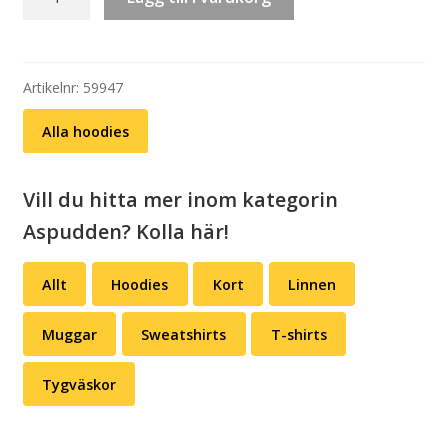
Aspudden
(svart
eller
grå)
Artikelnr:
59947
mängd
Alla hoodies
Vill du hitta mer inom kategorin
Aspudden? Kolla här!
Allt
Hoodies
Kort
Linnen
Muggar
Sweatshirts
T-shirts
Tygväskor