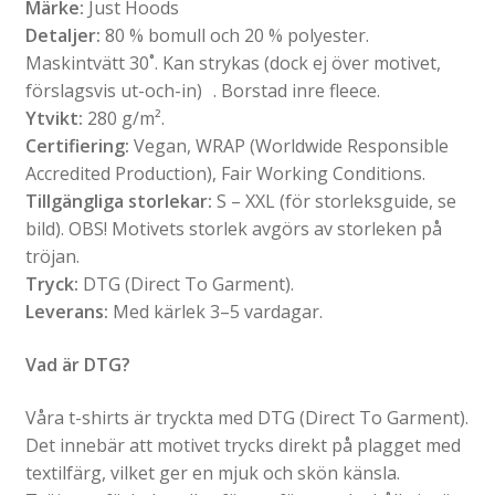
Märke:
Just Hoods
Detaljer:
80 % bomull och 20 % polyester.
Maskintvätt 30˚. Kan strykas (dock ej över motivet,
förslagsvis ut-och-in) . Borstad inre fleece.
Ytvikt:
280 g/m².
Certifiering:
Vegan, WRAP (Worldwide Responsible
Accredited Production), Fair Working Conditions.
Tillgängliga storlekar:
S – XXL (för storleksguide, se
bild). OBS! Motivets storlek avgörs av storleken på
tröjan.
Tryck:
DTG (Direct To Garment).
Leverans:
Med kärlek 3–5 vardagar.
Vad är DTG?
Våra t-shirts är tryckta med DTG (Direct To Garment).
Det innebär att motivet trycks direkt på plagget med
textilfärg, vilket ger en mjuk och skön känsla.