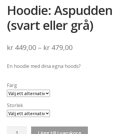
Hoodie: Aspudden
(svart eller grå)
Price
kr
449,00
–
kr
479,00
range:
En hoodie med dina egna hoods?
kr 449,00
through
Färg
kr 479,00
Storlek
Hoodie:
Lägg till i varukorg