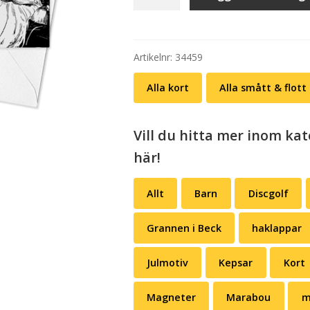
Ho,
ho,
ho!
mängd
Artikelnr:
34459
Alla kort
Alla smått & flott
Vill du hitta mer inom kat
här!
Allt
Barn
Discgolf
Grannen i Beck
haklappar
Julmotiv
Kepsar
Kort
Magneter
Marabou
m