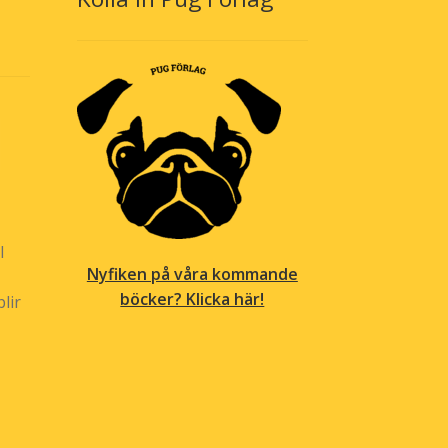
produktsidan
l
Nyfiken på våra kommande
böcker? Klicka här!
lir