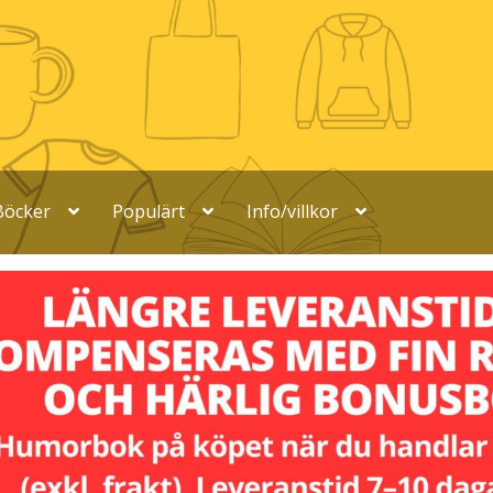
Böcker
Populärt
Info/villkor