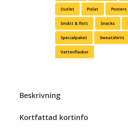
Outlet
Pixlat
Posters
Smått & flott
Snacks
Specialpaket
Sweatshirts
Vattenflaskor
Beskrivning
Kortfattad kortinfo