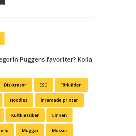
egorin Puggens favoriter? Kolla
Disktrasor
ESC
Förkläden
Hoodies
inramade printar
Kultklassiker
Linnen
ello
Muggar
Mössor