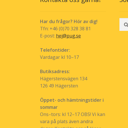
produktsida
Sök
Har du frågor? Hör av dig!
efte
Tfn: +46 (0)70 328 38 81
E-post:
hej@pug.se
Telefontider:
Vardagar kl 10–17
Butiksadress:
Hägerstensvägen 134
126 49 Hägersten
Öppet- och hämtningstider i
sommar
Ons–tors: kl 12–17 OBS! Vi kan
vara på plats även andra