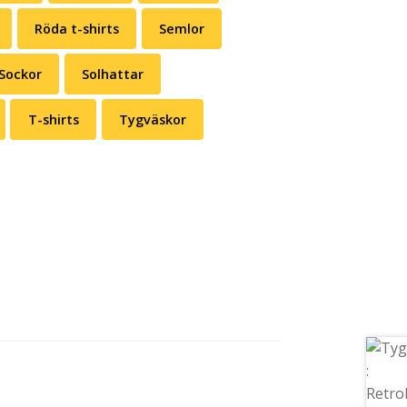
Röda t-shirts
Semlor
Sockor
Solhattar
T-shirts
Tygväskor