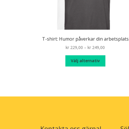
T-shirt: Humor påverkar din arbetsplats
Price
kr
229,00
–
kr
249,00
range:
Den
kr 229,00
Välj alternativ
här
through
produkten
kr 249,00
har
flera
varianter.
De
olika
alternativen
kan
väljas
Kontakta oss gärna!
Sö
på