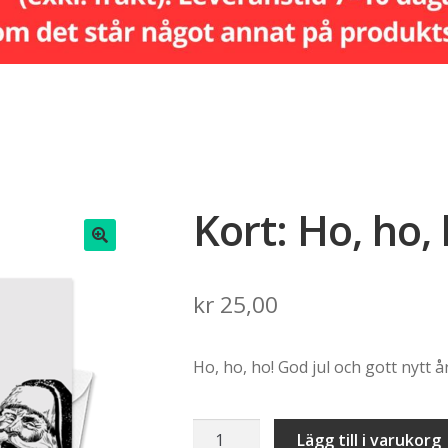
Kort: Ho, ho, 
🔍
kr
25,00
Ho, ho, ho! God jul och gott nytt år
Kort:
Lägg till i varukorg