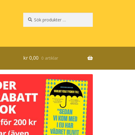
Sök
Sök
efter:
kr
0,00
0 artiklar