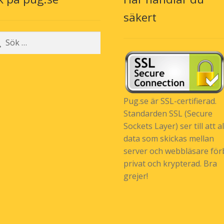
n
produktsidan
säkert
r:
Pug.se är SSL-certifierad.
Standarden SSL (Secure
Sockets Layer) ser till att al
data som skickas mellan
server och webbläsare förb
privat och krypterad. Bra
grejer!