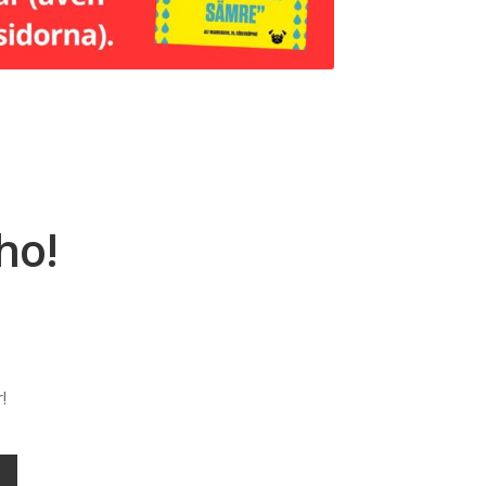
ho!
!