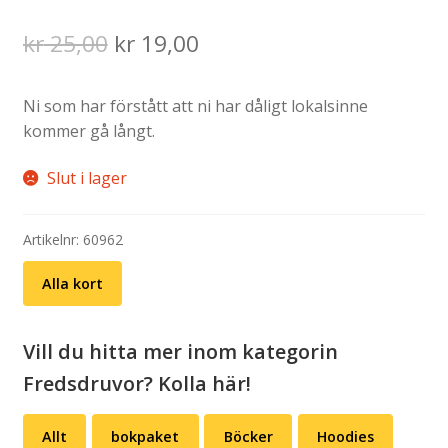
Det
Det
kr
25,00
kr
19,00
ursprungliga
nuvarande
Ni som har förstått att ni har dåligt lokalsinne
priset
priset
kommer gå långt.
var:
är:
Slut i lager
kr 25,00.
kr 19,00.
Artikelnr:
60962
Alla kort
Vill du hitta mer inom kategorin
Fredsdruvor? Kolla här!
Allt
bokpaket
Böcker
Hoodies