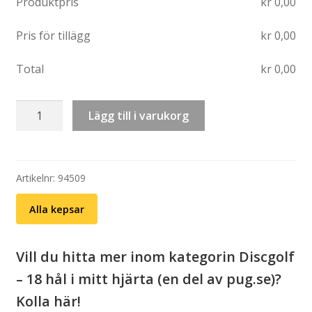
Produktpris
kr
0,00
Pris för tillägg
kr
0,00
Total
kr
0,00
Keps:
Lägg till i varukorg
Straight
outta
bounds
–
Artikelnr:
94509
Flexfit
Alla kepsar
Retro
Trucker
(välj
Vill du hitta mer inom kategorin Discgolf
färg)
– 18 hål i mitt hjärta (en del av pug.se)?
mängd
Kolla här!