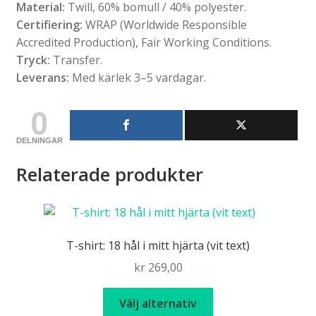
Material:
Twill, 60% bomull / 40% polyester.
Certifiering:
WRAP (Worldwide Responsible
Accredited Production), Fair Working Conditions.
Tryck:
Transfer.
Leverans:
Med kärlek 3–5 vardagar.
0
DELNINGAR
Relaterade produkter
T-shirt: 18 hål i mitt hjärta (vit text)
kr
269,00
Den
Välj alternativ
här