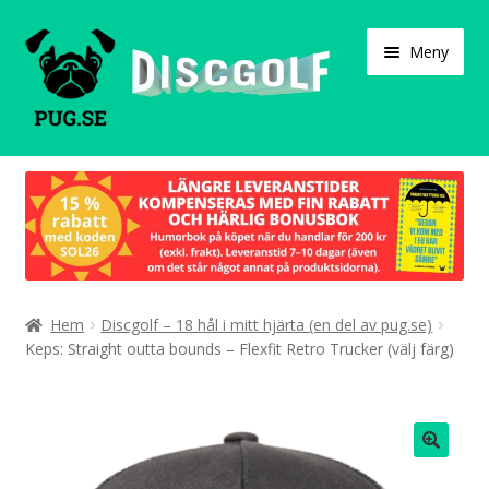
Hoppa
Hoppa
Meny
till
till
navigering
innehåll
Varukorg
Expand
Våra produkter
under
Designa själv!
Expand
Hem
Discgolf – 18 hål i mitt hjärta (en del av pug.se)
Böcker
under
Keps: Straight outta bounds – Flexfit Retro Trucker (välj färg)
Expand
Populärt
under
Expand
Info/villkor
under
🔍