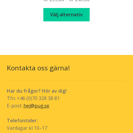
range:
Den
kr 239,00
Välj alternativ
här
through
produkten
kr 249,00
har
flera
varianter.
De
olika
Kontakta oss gärna!
alternativen
kan
väljas
Har du frågor? Hör av dig!
på
Tfn: +46 (0)70 328 38 81
produktsidan
E-post:
hej@pug.se
Telefontider:
Vardagar kl 10–17