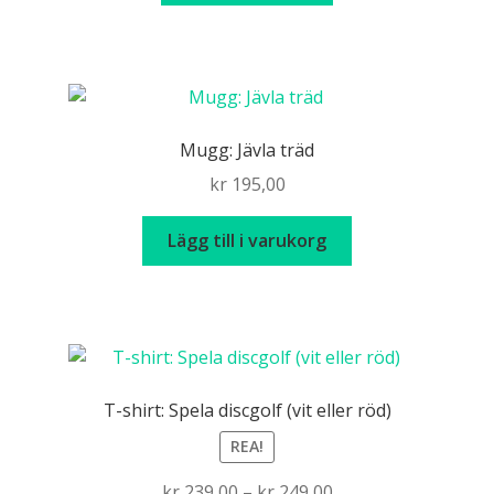
produkten
har
flera
varianter.
De
Mugg: Jävla träd
olika
kr
195,00
alternativen
kan
Lägg till i varukorg
väljas
på
produktsidan
T-shirt: Spela discgolf (vit eller röd)
REA!
Price
kr
239,00
–
kr
249,00