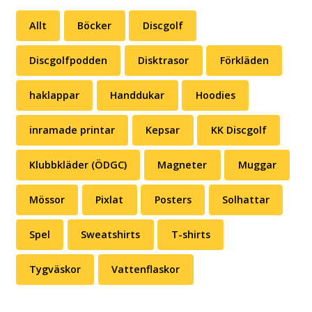
Allt
Böcker
Discgolf
Discgolfpodden
Disktrasor
Förkläden
haklappar
Handdukar
Hoodies
inramade printar
Kepsar
KK Discgolf
Klubbkläder (ÖDGC)
Magneter
Muggar
Mössor
Pixlat
Posters
Solhattar
Spel
Sweatshirts
T-shirts
Tygväskor
Vattenflaskor