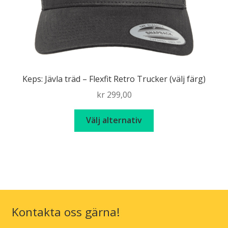
Keps: Jävla träd – Flexfit Retro Trucker (välj färg)
kr
299,00
Den
Välj alternativ
här
produkten
har
flera
varianter.
De
olika
Kontakta oss gärna!
alternativen