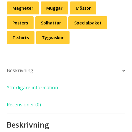
Magneter
Muggar
Mössor
Posters
Solhattar
Specialpaket
T-shirts
Tygväskor
Beskrivning
Ytterligare information
Recensioner (0)
Beskrivning