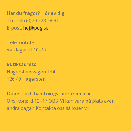
kan
väljas
Har du frågor? Hör av dig!
på
Tfn: +46 (0)70 328 38 81
produktsidan
E-post:
hej@pug.se
Telefontider:
Vardagar kl 10–17
Butiksadress:
Hägerstensvägen 134
126 49 Hägersten
Öppet- och hämtningstider i sommar
Ons–tors: kl 12–17 OBS! Vi kan vara på plats även
andra dagar. Kontakta oss så löser vi!