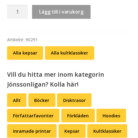
Keps:
Lägg till i varukorg
Sickan
–
Brinner
(välj
Artikelnr:
90291
färg)
Alla kepsar
Alla kultklassiker
mängd
Vill du hitta mer inom kategorin
Jönssonligan? Kolla här!
Allt
Böcker
Disktrasor
Författarfavoriter
Förkläden
Hoodies
inramade printar
Kepsar
Kultklassiker