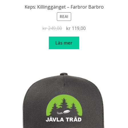
Keps: Killinggänget – Farbror Barbro
REA!
Det
Det
kr
249,00
kr
119,00
ursprungliga
nuvarande
priset
priset
Läs mer
var:
är:
kr 249,00.
kr 119,00.