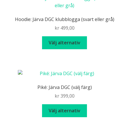
Hoodie: Järva DGC klubblogga (svart eller grå)
kr
499,00
Den
Välj alternativ
här
produkten
har
flera
varianter.
De
Piké: Järva DGC (välj färg)
olika
kr
399,00
alternativen
kan
Den
Välj alternativ
väljas
här
på
produkten
produktsidan