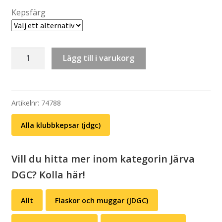
Kepsfärg
Keps:
Lägg till i varukorg
Järva
DGC
–
Flexfit
Artikelnr:
74788
Retro
Alla klubbkepsar (jdgc)
Trucker
(välj
färg)
Vill du hitta mer inom kategorin Järva
mängd
DGC? Kolla här!
Allt
Flaskor och muggar (JDGC)