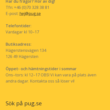
Har du frågor? Hör av dig!
på
Tfn: +46 (0)70 328 38 81
produktsidan
E-post:
hej@pug.se
Telefontider:
Vardagar kl 10–17
Butiksadress:
Hägerstensvägen 134
126 49 Hägersten
Öppet- och hämtningstider i sommar
Ons–tors: kl 12–17 OBS! Vi kan vara på plats även
andra dagar. Kontakta oss så löser vi!
Sök på pug.se