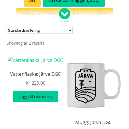
Allt
Flaskor och muggar (JDGC)
Klubbkepsar (JDGC)
Klubbkläder (JDGC)
Visa fler
Tävlingskläder (JDGC)
Showing all 2 results
Vattenflaska: Järva DGC
kr
229,00
Lägg till i varukorg
Mugg: Järva DGC