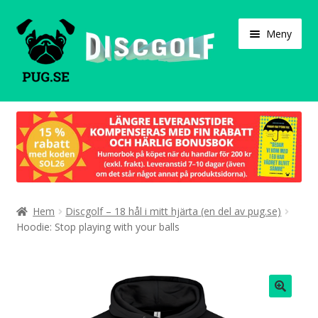
Hoppa
Hoppa
Meny
till
till
navigering
innehåll
Varukorg
Expand
Våra produkter
under
Designa själv!
Expand
Hem
Discgolf – 18 hål i mitt hjärta (en del av pug.se)
Böcker
under
Hoodie: Stop playing with your balls
Expand
Populärt
under
Expand
Info/villkor
under
🔍