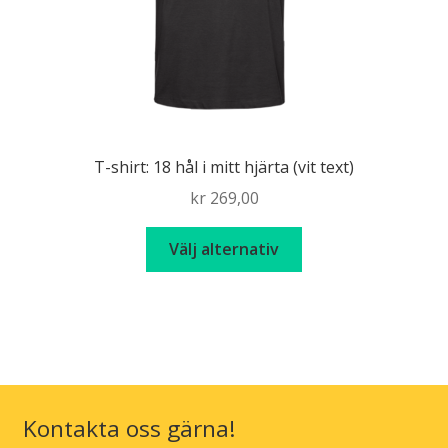
produktsidan
T-shirt: 18 hål i mitt hjärta (vit text)
kr
269,00
Den
Välj alternativ
här
produkten
har
flera
varianter.
De
olika
Kontakta oss gärna!
alternativen