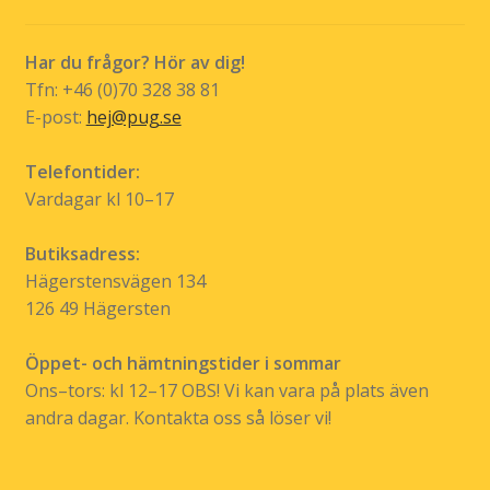
kan
väljas
Har du frågor? Hör av dig!
på
Tfn: +46 (0)70 328 38 81
produktsidan
E-post:
hej@pug.se
Telefontider:
Vardagar kl 10–17
Butiksadress:
Hägerstensvägen 134
126 49 Hägersten
Öppet- och hämtningstider i sommar
Ons–tors: kl 12–17 OBS! Vi kan vara på plats även
andra dagar. Kontakta oss så löser vi!