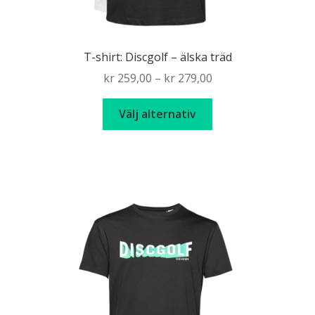
T-shirt: Discgolf – älska träd
Price
kr
259,00
–
kr
279,00
range:
Den
kr 259,00
Välj alternativ
här
through
produkten
kr 279,00
har
flera
varianter.
De
olika
alternativen
kan
väljas
på