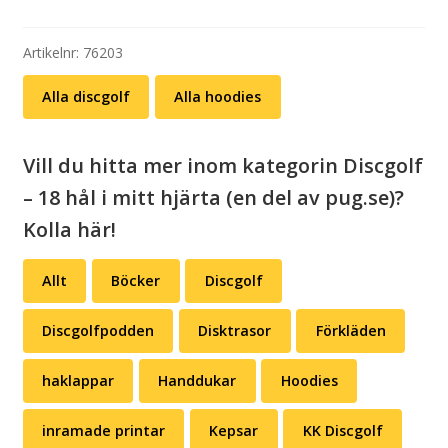
playing
with
your
Artikelnr:
76203
balls
Alla discgolf
Alla hoodies
mängd
Vill du hitta mer inom kategorin Discgolf
– 18 hål i mitt hjärta (en del av pug.se)?
Kolla här!
Allt
Böcker
Discgolf
Discgolfpodden
Disktrasor
Förkläden
haklappar
Handdukar
Hoodies
inramade printar
Kepsar
KK Discgolf