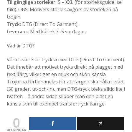
Tillgängliga storlekar:
S – XXL (för storleksguide, se
bild). OBS! Motivets storlek avgörs av storleken på
tröjan.
Tryck:
DTG (Direct To Garment).
Leverans:
Med kärlek 3–5 vardagar.
Vad är DTG?
Våra t-shirts är tryckta med DTG (Direct To Garment).
Det innebär att motivet trycks direkt på plagget med
textilfärg, vilket ger en mjuk och skön känsla.
Tröjorna förbehandlas för att färgen ska hålla i tvätt
(30 grader, ut-och-in), men DTG-tryck bleks alltid lite i
tvätten – å andra sidan slipper man den plastiga
känsla som till exempel transfertryck kan ge.
0
DELNINGAR