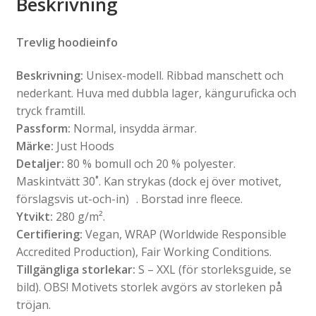
Beskrivning
Trevlig hoodieinfo
Beskrivning:
Unisex-modell. Ribbad manschett och
nederkant. Huva med dubbla lager, känguruficka och
tryck framtill.
Passform:
Normal, insydda ärmar.
Märke:
Just Hoods
Detaljer:
80 % bomull och 20 % polyester.
Maskintvätt 30˚. Kan strykas (dock ej över motivet,
förslagsvis ut-och-in) . Borstad inre fleece.
Ytvikt:
280 g/m².
Certifiering:
Vegan, WRAP (Worldwide Responsible
Accredited Production), Fair Working Conditions.
Tillgängliga storlekar:
S – XXL (för storleksguide, se
bild). OBS! Motivets storlek avgörs av storleken på
tröjan.