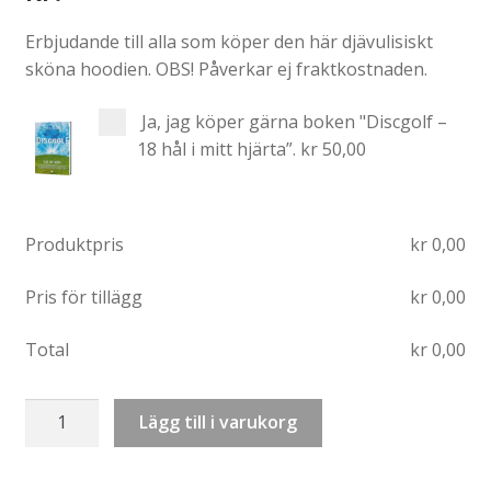
Erbjudande till alla som köper den här djävulisiskt
sköna hoodien. OBS! Påverkar ej fraktkostnaden.
Ja, jag köper gärna boken "Discgolf –
18 hål i mitt hjärta”.
kr 50,00
Produktpris
kr
0,00
Pris för tillägg
kr
0,00
Total
kr
0,00
Hoodie:
Lägg till i varukorg
May
the