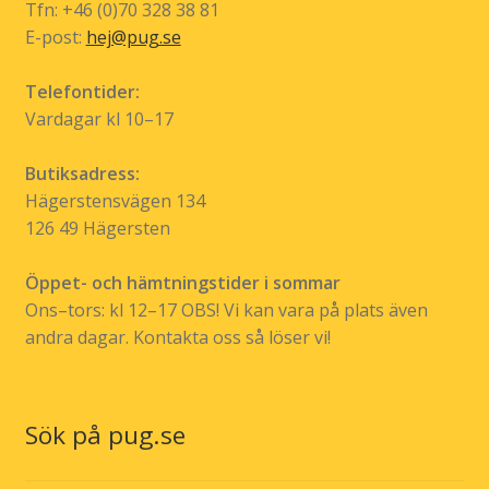
Tfn: +46 (0)70 328 38 81
produktsidan
E-post:
hej@pug.se
Telefontider:
Vardagar kl 10–17
Butiksadress:
Hägerstensvägen 134
126 49 Hägersten
Öppet- och hämtningstider i sommar
Ons–tors: kl 12–17 OBS! Vi kan vara på plats även
andra dagar. Kontakta oss så löser vi!
Sök på pug.se