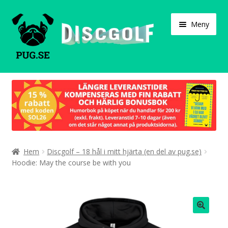
Hoppa
Hoppa
Meny
till
till
navigering
innehåll
Varukorg
Expand
Våra produkter
under
Designa själv!
Expand
Hem
Discgolf – 18 hål i mitt hjärta (en del av pug.se)
Böcker
under
Hoodie: May the course be with you
Expand
Populärt
under
Expand
Info/villkor
under
🔍