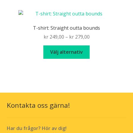
har
flera
varianter.
De
T-shirt: Straight outta bounds
olika
Price
kr
249,00
–
kr
279,00
alternativen
range:
kan
Den
kr 249,00
Välj alternativ
väljas
här
through
på
produkten
kr 279,00
produktsidan
har
flera
varianter.
De
olika
Kontakta oss gärna!
alternativen
kan
väljas
Har du frågor? Hör av dig!
på