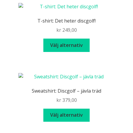
T-shirt: Det heter discgolf!
kr
249,00
Den
Välj alternativ
här
produkten
har
flera
varianter.
De
Sweatshirt: Discgolf – jävla träd
olika
kr
379,00
alternativen
kan
Den
Välj alternativ
väljas
här
på
produkten
produktsidan