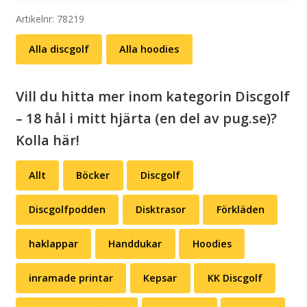
course
be
Artikelnr:
78219
with
Alla discgolf
Alla hoodies
you
mängd
Vill du hitta mer inom kategorin Discgolf
– 18 hål i mitt hjärta (en del av pug.se)?
Kolla här!
Allt
Böcker
Discgolf
Discgolfpodden
Disktrasor
Förkläden
haklappar
Handdukar
Hoodies
inramade printar
Kepsar
KK Discgolf