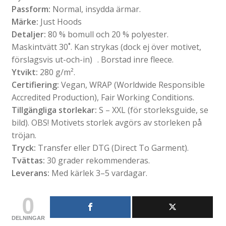
Passform:
Normal, insydda ärmar.
Märke:
Just Hoods
Detaljer:
80 % bomull och 20 % polyester.
Maskintvätt 30˚. Kan strykas (dock ej över motivet,
förslagsvis ut-och-in) . Borstad inre fleece.
Ytvikt:
280 g/m².
Certifiering:
Vegan, WRAP (Worldwide Responsible
Accredited Production), Fair Working Conditions.
Tillgängliga storlekar:
S – XXL (för storleksguide, se
bild). OBS! Motivets storlek avgörs av storleken på
tröjan.
Tryck:
Transfer eller DTG (Direct To Garment).
Tvättas:
30 grader rekommenderas.
Leverans:
Med kärlek 3–5 vardagar.
0
DELNINGAR