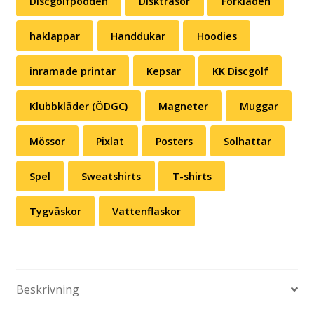
Discgolfpodden
Disktrasor
Förkläden
haklappar
Handdukar
Hoodies
inramade printar
Kepsar
KK Discgolf
Klubbkläder (ÖDGC)
Magneter
Muggar
Mössor
Pixlat
Posters
Solhattar
Spel
Sweatshirts
T-shirts
Tygväskor
Vattenflaskor
Beskrivning