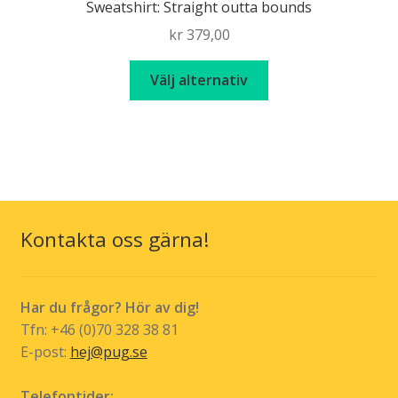
Sweatshirt: Straight outta bounds
olika
kr
379,00
alternativen
kan
Den
Välj alternativ
väljas
här
på
produkten
produktsidan
har
flera
varianter.
De
olika
Kontakta oss gärna!
alternativen
kan
väljas
Har du frågor? Hör av dig!
på
Tfn: +46 (0)70 328 38 81
produktsidan
E-post:
hej@pug.se
Telefontider: