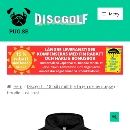
Hoppa
Hoppa
Meny
till
till
navigering
innehåll
Varukorg
Expand
Våra produkter
under
Designa själv!
Expand
Hem
Discgolf – 18 hål i mitt hjärta (en del av pug.se)
Böcker
under
Hoodie: Just crush it
Expand
Populärt
under
Expand
Info/villkor
under
🔍