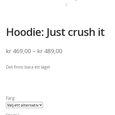
Hoodie: Just crush it
Price
kr
469,00
–
kr
489,00
range:
Det finns bara ett läge!
kr 469,00
through
kr 489,00
Färg