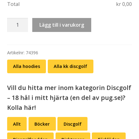
Total
kr
0,00
Hoodie:
Lägg till i varukorg
Just
crush
it
mängd
Artikelnr:
74396
Alla hoodies
Alla kk discgolf
Vill du hitta mer inom kategorin Discgolf
– 18 hål i mitt hjärta (en del av pug.se)?
Kolla här!
Allt
Böcker
Discgolf