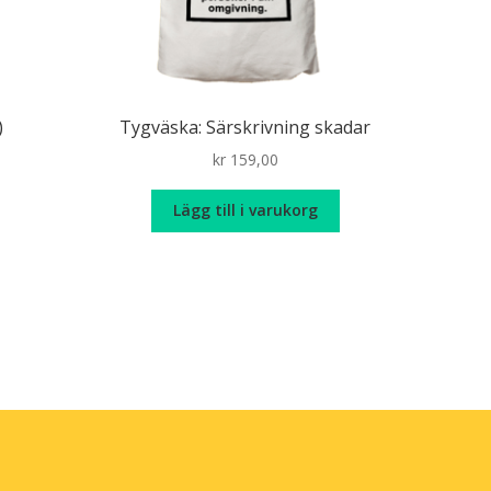
)
Tygväska: Särskrivning skadar
kr
159,00
Lägg till i varukorg
n