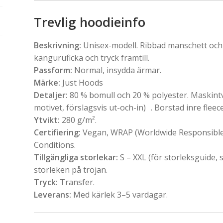
Trevlig hoodieinfo
Beskrivning:
Unisex-modell. Ribbad manschett och
känguruficka och tryck framtill.
Passform:
Normal, insydda ärmar.
Märke:
Just Hoods
Detaljer:
80 % bomull och 20 % polyester. Maskintvä
motivet, förslagsvis ut-och-in) . Borstad inre fleece
Ytvikt:
280 g/m².
Certifiering:
Vegan, WRAP (Worldwide Responsible 
Conditions.
Tillgängliga storlekar:
S – XXL (för storleksguide, s
storleken på tröjan.
Tryck:
Transfer.
Leverans:
Med kärlek 3–5 vardagar.