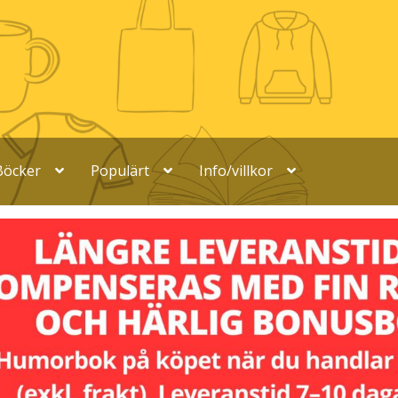
Böcker
Populärt
Info/villkor