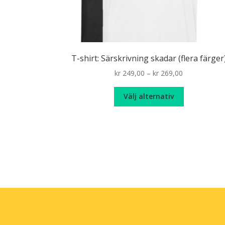
T-shirt: Särskrivning skadar (flera färger
Price
kr
249,00
–
kr
269,00
range:
Den
kr 249,00
Välj alternativ
här
through
produkten
kr 269,00
har
flera
varianter.
De
olika
alternativen
kan
väljas
på
produktsida