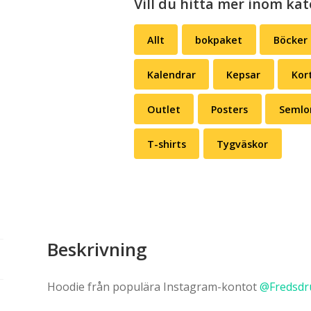
Vill du hitta mer inom kat
Allt
bokpaket
Böcker
Kalendrar
Kepsar
Kor
Outlet
Posters
Semlo
T-shirts
Tygväskor
Beskrivning
Hoodie från populära Instagram-kontot
@Fredsdr