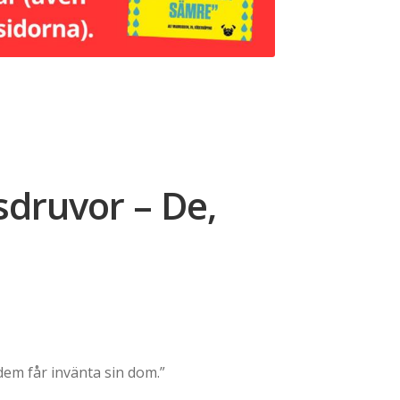
sdruvor – De,
ce
ge:
dem får invänta sin dom.”
489,00