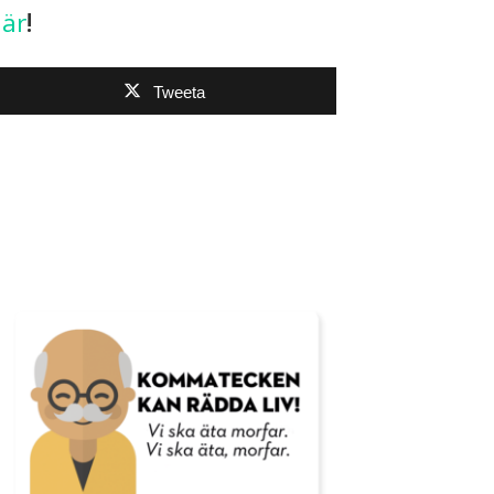
är
!
Tweeta