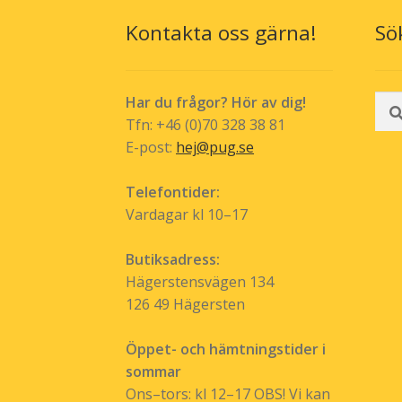
Kontakta oss gärna!
Sö
Sök
Har du frågor? Hör av dig!
efte
Tfn: +46 (0)70 328 38 81
E-post:
hej@pug.se
Telefontider:
Vardagar kl 10–17
Butiksadress:
Hägerstensvägen 134
126 49 Hägersten
Öppet- och hämtningstider i
sommar
Ons–tors: kl 12–17 OBS! Vi kan