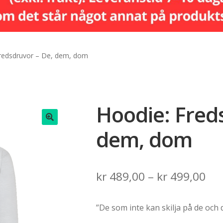
redsdruvor – De, dem, dom
Hoodie: Fred
dem, dom
🔍
Pri
kr
489,00
–
kr
499,00
ran
”De som inte kan skilja på de och 
kr 