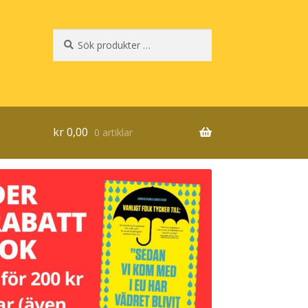
Sök
Sök
efter:
kr
0,00
0 artiklar