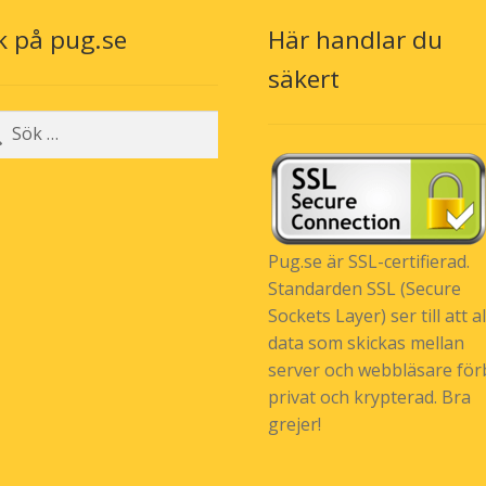
k på pug.se
Här handlar du
säkert
r:
Pug.se är SSL-certifierad.
Standarden SSL (Secure
Sockets Layer) ser till att al
data som skickas mellan
server och webbläsare förb
privat och krypterad. Bra
grejer!