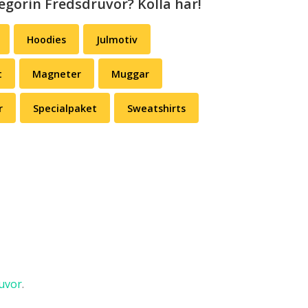
egorin Fredsdruvor? Kolla här!
Hoodies
Julmotiv
t
Magneter
Muggar
r
Specialpaket
Sweatshirts
uvor
.