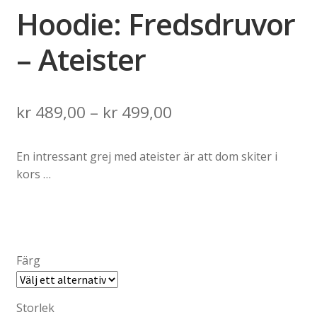
Hoodie: Fredsdruvor
– Ateister
Price
kr
489,00
–
kr
499,00
range:
En intressant grej med ateister är att dom skiter i
kr 489,00
kors …
through
kr 499,00
Färg
Storlek