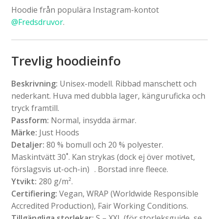
Hoodie från populära Instagram-kontot
@Fredsdruvor
.
Trevlig hoodieinfo
Beskrivning:
Unisex-modell. Ribbad manschett och
nederkant. Huva med dubbla lager, känguruficka och
tryck framtill.
Passform:
Normal, insydda ärmar.
Märke:
Just Hoods
Detaljer:
80 % bomull och 20 % polyester.
Maskintvätt 30˚. Kan strykas (dock ej över motivet,
förslagsvis ut-och-in) . Borstad inre fleece.
Ytvikt:
280 g/m².
Certifiering:
Vegan, WRAP (Worldwide Responsible
Accredited Production), Fair Working Conditions.
Tillgängliga storlekar:
S – XXL (för storleksguide, se