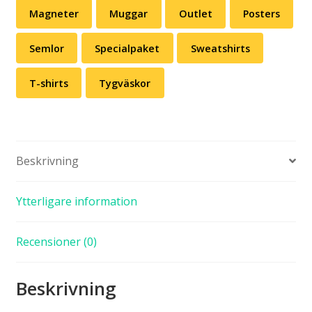
Magneter
Muggar
Outlet
Posters
Semlor
Specialpaket
Sweatshirts
T-shirts
Tygväskor
Beskrivning
Ytterligare information
Recensioner (0)
Beskrivning