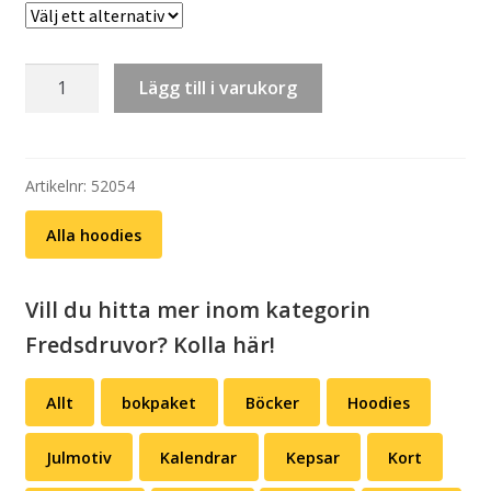
Hoodie:
Lägg till i varukorg
Fredsdruvor
-
Ateister
mängd
Artikelnr:
52054
Alla hoodies
Vill du hitta mer inom kategorin
Fredsdruvor? Kolla här!
Allt
bokpaket
Böcker
Hoodies
Julmotiv
Kalendrar
Kepsar
Kort