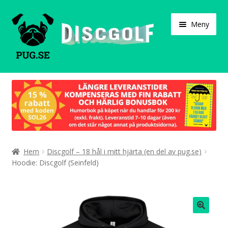
Hoppa
Hoppa
Meny
till
till
navigering
innehåll
Varukorg
Expand
Våra produkter
under
Designa själv!
Expand
Hem
Discgolf – 18 hål i mitt hjärta (en del av pug.se)
Böcker
under
Hoodie: Discgolf (Seinfeld)
Expand
Populärt
under
Expand
Info/villkor
under
🔍