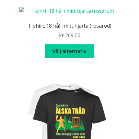
flera
varianter.
De
T-shirt: 18 hål i mitt hjärta (rosaröd)
olika
kr
269,00
alternativen
kan
Den
Välj alternativ
väljas
här
på
produkten
produktsidan
har
flera
varianter.
De
olika
alternativen
kan
väljas
på