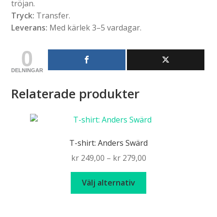
tröjan.
Tryck:
Transfer.
Leverans:
Med kärlek 3–5 vardagar.
0
DELNINGAR
Relaterade produkter
T-shirt: Anders Swärd
Price
kr
249,00
–
kr
279,00
range:
Den
kr 249,00
Välj alternativ
här
through
produkten
kr 279,00
har