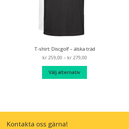
produktsidan
T-shirt: Discgolf – älska träd
Price
kr
259,00
–
kr
279,00
range:
Den
kr 259,00
Välj alternativ
här
through
produkten
kr 279,00
har
flera
varianter.
De
olika
Kontakta oss gärna!
alternativen