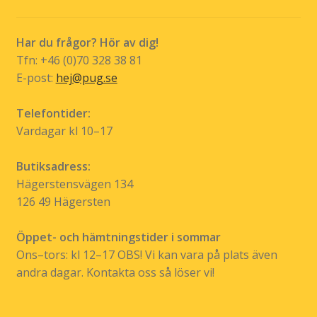
kan
väljas
Har du frågor? Hör av dig!
på
Tfn: +46 (0)70 328 38 81
produktsidan
E-post:
hej@pug.se
Telefontider:
Vardagar kl 10–17
Butiksadress:
Hägerstensvägen 134
126 49 Hägersten
Öppet- och hämtningstider i sommar
Ons–tors: kl 12–17 OBS! Vi kan vara på plats även
andra dagar. Kontakta oss så löser vi!