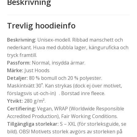
Beskrivning
Trevlig hoodieinfo
Beskrivning:
Unisex-modell. Ribbad manschett och
nederkant. Huva med dubbla lager, känguruficka och
tryck framtill.
Passform:
Normal, insydda ärmar.
Märke:
Just Hoods
Detaljer:
80 % bomull och 20 % polyester.
Maskintvätt 30˚. Kan strykas (dock ej över motivet,
förslagsvis ut-och-in) . Borstad inre fleece.
Ytvikt:
280 g/m².
Certifiering:
Vegan, WRAP (Worldwide Responsible
Accredited Production), Fair Working Conditions.
Tillgängliga storlekar:
S – XXL (för storleksguide, se
bild). OBS! Motivets storlek avgörs av storleken på