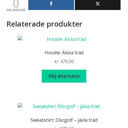
0
DELNINGAR
Relaterade produkter
Hoodie: Älska träd
kr
479,00
Den
Välj alternativ
här
produkten
har
flera
varianter.
De
Sweatshirt: Discgolf – jävla träd
olika