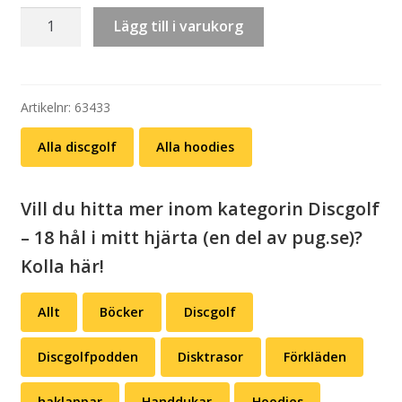
Hoodie:
Lägg till i varukorg
Discgolf
–
don't
nice
Artikelnr:
63433
me
Alla discgolf
Alla hoodies
bro
mängd
Vill du hitta mer inom kategorin Discgolf
– 18 hål i mitt hjärta (en del av pug.se)?
Kolla här!
Allt
Böcker
Discgolf
Discgolfpodden
Disktrasor
Förkläden