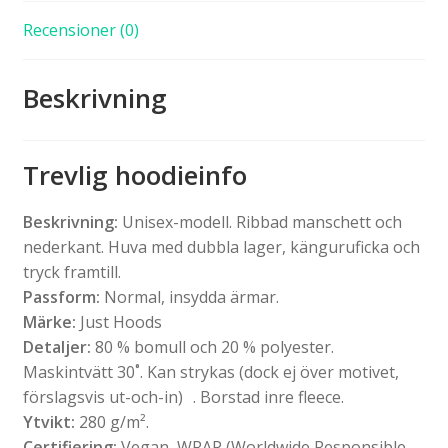
Recensioner (0)
Beskrivning
Trevlig hoodieinfo
Beskrivning:
Unisex-modell. Ribbad manschett och
nederkant. Huva med dubbla lager, känguruficka och
tryck framtill.
Passform:
Normal, insydda ärmar.
Märke:
Just Hoods
Detaljer:
80 % bomull och 20 % polyester.
Maskintvätt 30˚. Kan strykas (dock ej över motivet,
förslagsvis ut-och-in) . Borstad inre fleece.
Ytvikt:
280 g/m².
Certifiering:
Vegan, WRAP (Worldwide Responsible