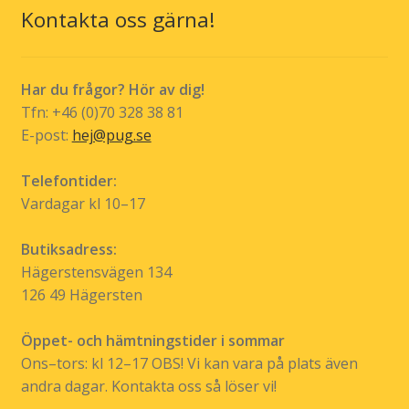
olika
Kontakta oss gärna!
alternativen
kan
väljas
Har du frågor? Hör av dig!
på
Tfn: +46 (0)70 328 38 81
produktsidan
E-post:
hej@pug.se
Telefontider:
Vardagar kl 10–17
Butiksadress:
Hägerstensvägen 134
126 49 Hägersten
Öppet- och hämtningstider i sommar
Ons–tors: kl 12–17 OBS! Vi kan vara på plats även
andra dagar. Kontakta oss så löser vi!