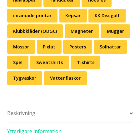
haklappar
Handdukar
Hoodies
inramade printar
Kepsar
KK Discgolf
Klubbkläder (ÖDGC)
Magneter
Muggar
Mössor
Pixlat
Posters
Solhattar
Spel
Sweatshirts
T-shirts
Tygväskor
Vattenflaskor
Beskrivning
Ytterligare information