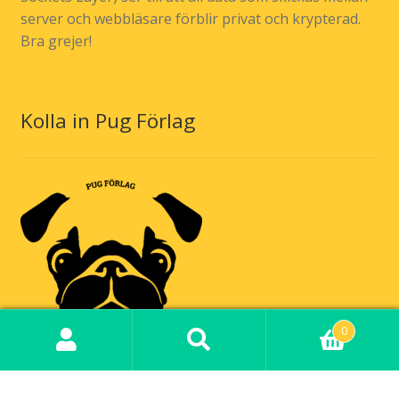
server och webbläsare förblir privat och krypterad.
Bra grejer!
Kolla in Pug Förlag
0
Sök
Sök
Nyfiken på våra kommande böcker? Klicka här!
efter: