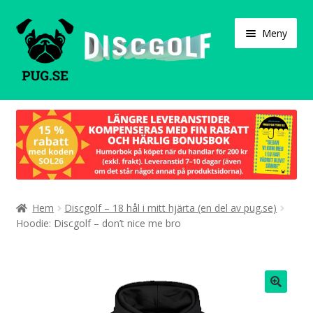
Hoppa
Hoppa
Meny
till
till
navigering
innehåll
Varukorg
Expand
Våra produkter
under
Designa själv!
Expand
Hem
Discgolf – 18 hål i mitt hjärta (en del av pug.se)
Böcker
under
Hoodie: Discgolf – don’t nice me bro
Expand
Populärt
under
Expand
Info/villkor
under
🔍