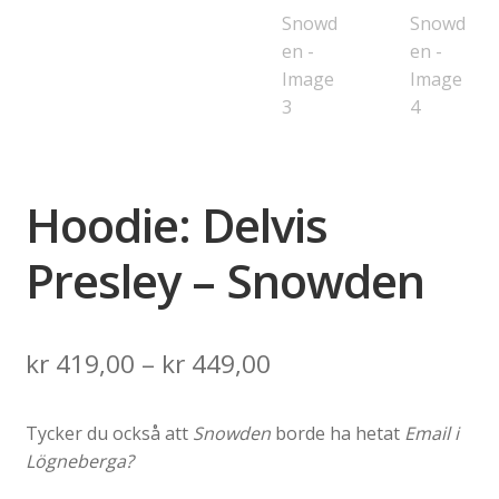
Hoodie: Delvis
Presley – Snowden
Price
kr
419,00
–
kr
449,00
range:
Tycker du också att
Snowden
borde ha hetat
Email i
kr 419,00
Lögneberga?
through