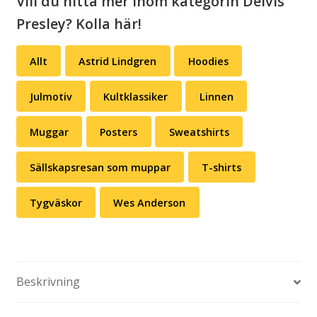
Vill du hitta mer inom kategorin Delvis
Presley? Kolla här!
Allt
Astrid Lindgren
Hoodies
Julmotiv
Kultklassiker
Linnen
Muggar
Posters
Sweatshirts
Sällskapsresan som muppar
T-shirts
Tygväskor
Wes Anderson
Beskrivning