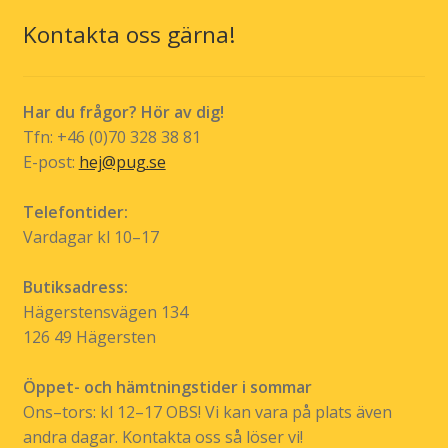
olika
Kontakta oss gärna!
alternativen
kan
väljas
Har du frågor? Hör av dig!
på
Tfn: +46 (0)70 328 38 81
produktsidan
E-post:
hej@pug.se
Telefontider:
Vardagar kl 10–17
Butiksadress:
Hägerstensvägen 134
126 49 Hägersten
Öppet- och hämtningstider i sommar
Ons–tors: kl 12–17 OBS! Vi kan vara på plats även
andra dagar. Kontakta oss så löser vi!