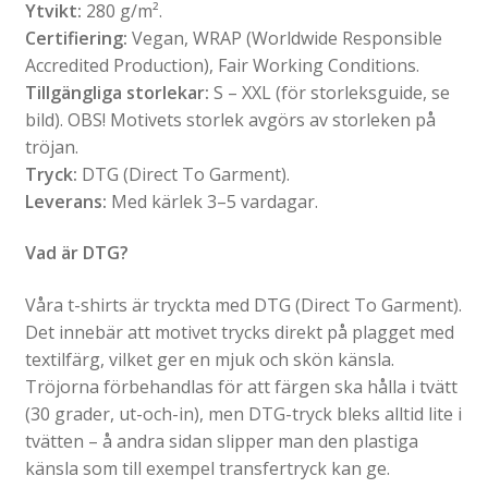
Ytvikt:
280 g/m².
Certifiering:
Vegan, WRAP (Worldwide Responsible
Accredited Production), Fair Working Conditions.
Tillgängliga storlekar:
S – XXL (för storleksguide, se
bild). OBS! Motivets storlek avgörs av storleken på
tröjan.
Tryck:
DTG (Direct To Garment).
Leverans:
Med kärlek 3–5 vardagar.
Vad är DTG?
Våra t-shirts är tryckta med DTG (Direct To Garment).
Det innebär att motivet trycks direkt på plagget med
textilfärg, vilket ger en mjuk och skön känsla.
Tröjorna förbehandlas för att färgen ska hålla i tvätt
(30 grader, ut-och-in), men DTG-tryck bleks alltid lite i
tvätten – å andra sidan slipper man den plastiga
känsla som till exempel transfertryck kan ge.