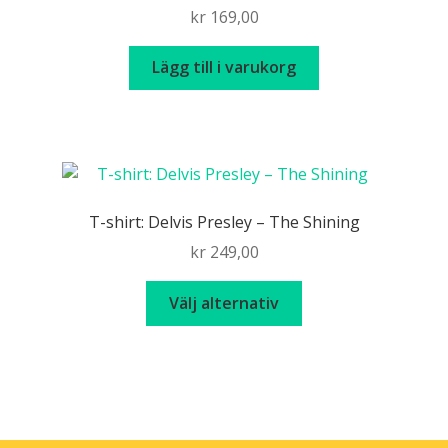
kr
169,00
alternativen
kan
Lägg till i varukorg
väljas
på
produktsidan
T-shirt: Delvis Presley – The Shining
kr
249,00
Den
Välj alternativ
här
produkten
har
flera
varianter.
De