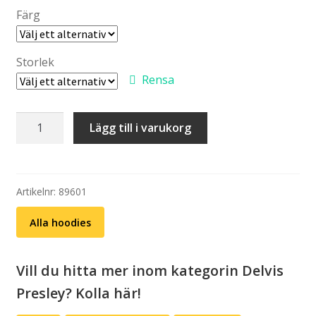
Färg
Storlek
Rensa
Hoodie:
Lägg till i varukorg
Delvis
Presley
–
Prins
Artikelnr:
89601
(svart
Alla hoodies
eller
grå
hoodie)
Vill du hitta mer inom kategorin Delvis
mängd
Presley? Kolla här!