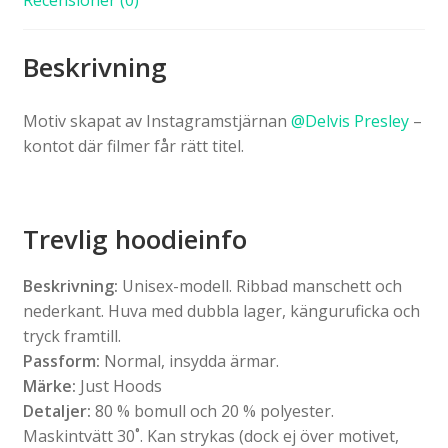
Beskrivning
Motiv skapat av Instagramstjärnan
@Delvis Presley
–
kontot där filmer får rätt titel.
Trevlig hoodieinfo
Beskrivning:
Unisex-modell. Ribbad manschett och
nederkant. Huva med dubbla lager, känguruficka och
tryck framtill.
Passform:
Normal, insydda ärmar.
Märke:
Just Hoods
Detaljer:
80 % bomull och 20 % polyester.
Maskintvätt 30˚. Kan strykas (dock ej över motivet,